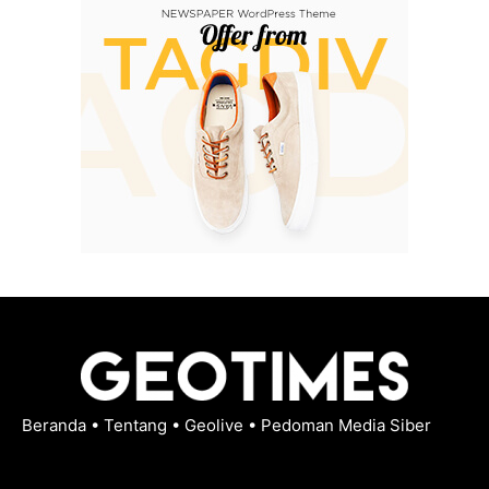
Beranda
•
Tentang
•
Geolive
•
Pedoman Media Siber