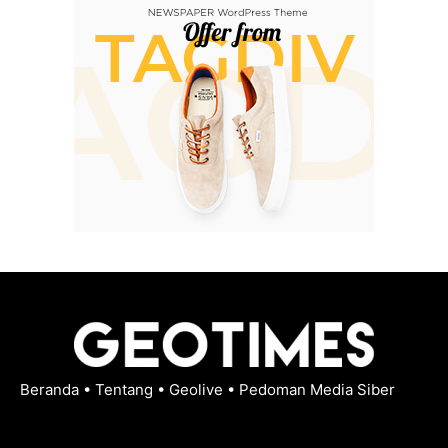
Beranda
•
Tentang
•
Geolive
•
Pedoman Media Siber