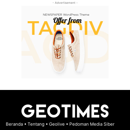
- Advertisement -
Beranda
•
Tentang
•
Geolive
•
Pedoman Media Siber