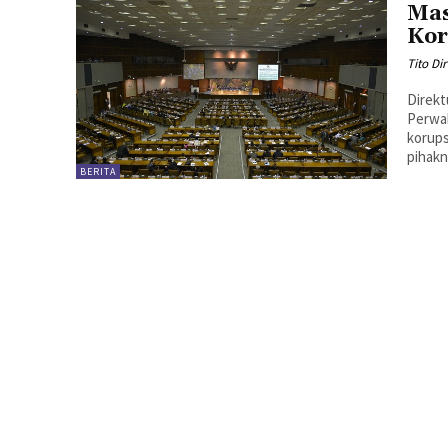
Mas
Kor
Tito Di
Direk
Perwa
korups
pihakn
BERITA