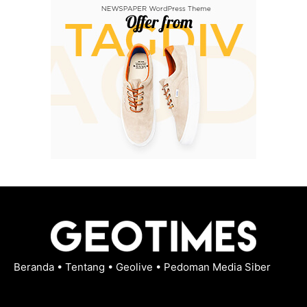
Beranda
•
Tentang
•
Geolive
•
Pedoman Media Siber