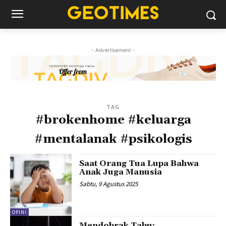
- Advertisement -
TAG
#brokenhome #keluarga
#mentalanak #psikologis
Saat Orang Tua Lupa Bahwa
Anak Juga Manusia
Sabtu, 9 Agustus 2025
OPINI
Mendobrak Tabu: