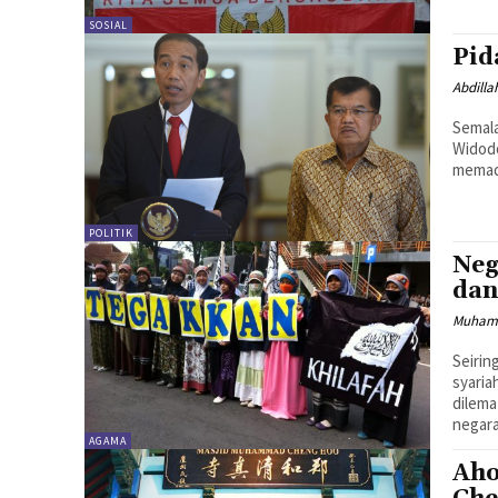
SOSIAL
Pid
Abdilla
Semala
Widodo
memada
POLITIK
Neg
dan
Muhama
Seiri
syaria
dilema
negara.
AGAMA
Aho