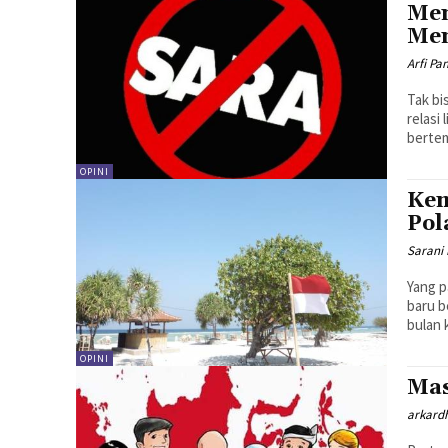
Mem
Me
Arfi Pa
Tak bi
relasi
bertem
OPINI
Kem
Pol
Sarani 
Yang p
baru be
bulan 
OPINI
Mas
arkard