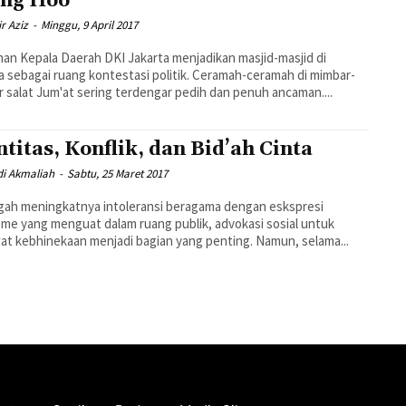
ng Hoo
r Aziz
-
Minggu, 9 April 2017
han Kepala Daerah DKI Jakarta menjadikan masjid-masjid di
a sebagai ruang kontestasi politik. Ceramah-ceramah di mimbar-
 salat Jum'at sering terdengar pedih dan penuh ancaman....
ntitas, Konflik, dan Bid’ah Cinta
i Akmaliah
-
Sabtu, 25 Maret 2017
gah meningkatnya intoleransi beragama dengan eskspresi
sme yang menguat dalam ruang publik, advokasi sosial untuk
t kebhinekaan menjadi bagian yang penting. Namun, selama...