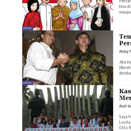
Pertan
bisa d
maupun
OPINI
Ten
Per
Rafyq P
Jika i
(Abraham Lincoln) Pemili
dinoba
OPINI
Kas
Men
Budi S
Saya h
Lovita
Otto R