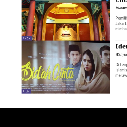
Che
Munawi
Pemili
Jakart
mimbar
AHOK
Ide
Wahyud
Di ten
Islami
merawa
FILM