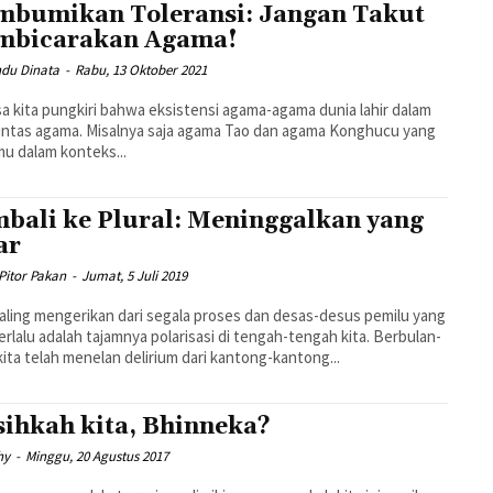
bumikan Toleransi: Jangan Takut
mbicarakan Agama!
ndu Dinata
-
Rabu, 13 Oktober 2021
sa kita pungkiri bahwa eksistensi agama-agama dunia lahir dalam
 lintas agama. Misalnya saja agama Tao dan agama Konghucu yang
u dalam konteks...
bali ke Plural: Meninggalkan yang
ar
Pitor Pakan
-
Jumat, 5 Juli 2019
aling mengerikan dari segala proses dan desas-desus pemilu yang
rlalu adalah tajamnya polarisasi di tengah-tengah kita. Berbulan-
kita telah menelan delirium dari kantong-kantong...
ihkah kita, Bhinneka?
hy
-
Minggu, 20 Agustus 2017