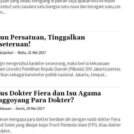
yaan yang selalu terngiang di pikiran saya apakah kita ini masih
i sebut satu saudara satu bangsa satu nusa dan beragam suku,ras
...
un Persatuan, Tinggalkan
seteruan!
anjaitan
-
Rabu, 31 Mei 2017
ngin mengetahui karakter seseorang, maka beri ia kekuasaan
han Kepala Daerah (Pilkada) DKI Jakarta pantas
tkan sebagai barometer politik nasional. Jakarta, tempat...
us Dokter Fiera dan Isu Agama
ggoyang Para Dokter?
etiawan
-
Senin, 29 Mei 2017
eran mengapa para dokter berdiam diri dengan nasib dokter Fiera
 di Solok yang dikejar-kejar Front Pembela Islam (FPI). Atau dokter
ajasa...