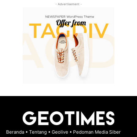
- Advertisement -
Beranda
•
Tentang
•
Geolive
•
Pedoman Media Siber