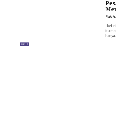
Pes
Men
Redaks
Hari i
itu me
hanya..
ARSIP