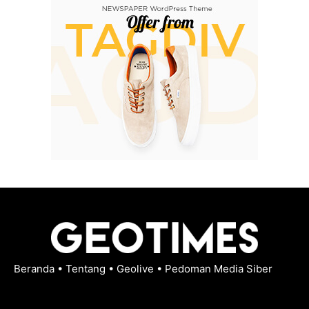
Beranda
•
Tentang
•
Geolive
•
Pedoman Media Siber