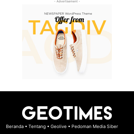
- Advertisement -
Beranda
•
Tentang
•
Geolive
•
Pedoman Media Siber