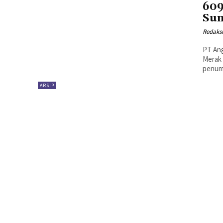
609
Sum
Redaks
PT An
Merak
ARSIP