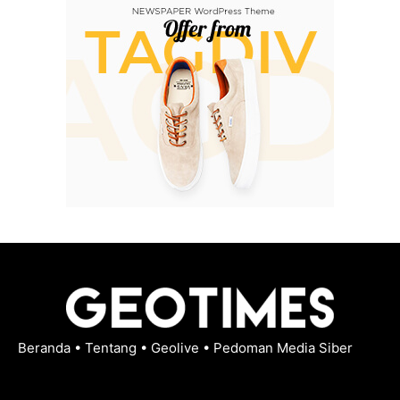
Beranda
•
Tentang
•
Geolive
•
Pedoman Media Siber