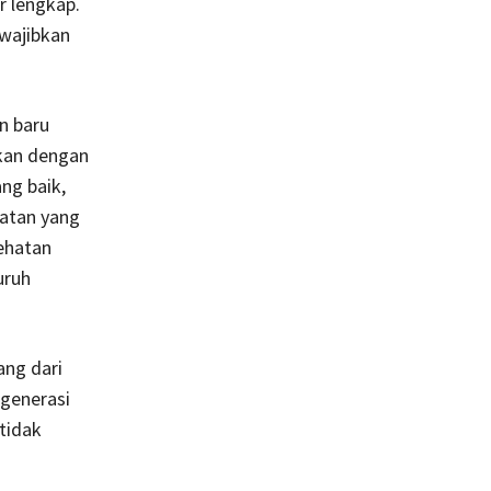
r lengkap.
iwajibkan
n baru
tkan dengan
ng baik,
atan yang
ehatan
uruh
ang dari
-generasi
tidak
n