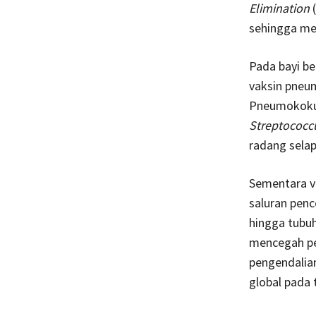
Elimination
(
sehingga men
Pada bayi be
vaksin pneum
Pneumokokus
Streptococ
radang selap
Sementara v
saluran pen
hingga tubu
mencegah pe
pengendalia
global pada 