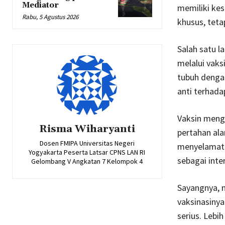
Mediator
memiliki ke
Rabu, 5 Agustus 2026
khusus, teta
Salah satu 
melalui vaks
tubuh denga
anti terhada
Vaksin meng
Risma Wiharyanti
pertahan al
Dosen FMIPA Universitas Negeri
menyelamatka
Yogyakarta Peserta Latsar CPNS LAN RI
sebagai inte
Gelombang V Angkatan 7 Kelompok 4
Sayangnya, m
vaksinasinya
serius. Leb