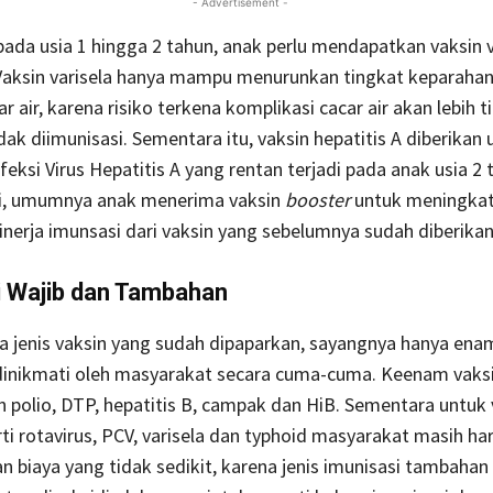
- Advertisement -
pada usia 1 hingga 2 tahun, anak perlu mendapatkan vaksin v
 Vaksin varisela hanya mampu menurunkan tingkat keparahan
r air, karena risiko terkena komplikasi cacar air akan lebih 
dak diimunisasi. Sementara itu, vaksin hepatitis A diberikan 
eksi Virus Hepatitis A yang rentan terjadi pada anak usia 2 
ni, umumnya anak menerima vaksin
booster
untuk meningka
kinerja imunsasi dari vaksin yang sebelumnya sudah diberikan
i Wajib dan Tambahan
a jenis vaksin yang sudah dipaparkan, sayangnya hanya ena
dinikmati oleh masyarakat secara cuma-cuma. Keenam vaksi
n polio, DTP, hepatitis B, campak dan HiB. Sementara untuk 
rti rotavirus, PCV, varisela dan typhoid masyarakat masih ha
 biaya yang tidak sedikit, karena jenis imunisasi tambahan i