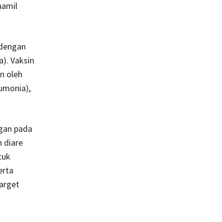
hamil
 dengan
). Vaksin
n oleh
umonia),
ngan pada
 diare
tuk
erta
arget