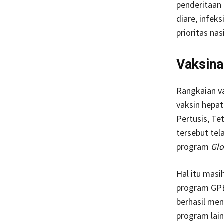
penderitaan 
diare, infek
prioritas na
Vaksina
Rangkaian va
vaksin hepat
Pertusis, Te
tersebut tel
program
Glo
Hal itu masi
program GPEI
berhasil men
program lai