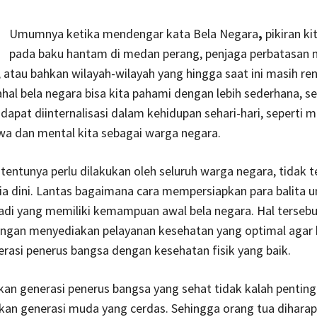
Umumnya ketika mendengar kata Bela Negara
,
pikiran ki
pada baku hantam di medan perang, penjaga perbatasan n
, atau bahkan wilayah-wilayah yang hingga saat ini masih re
ahal bela negara bisa kita pahami dengan lebih sederhana, s
a dapat diinternalisasi dalam kehidupan sehari-hari, seperti 
wa dan mental kita sebagai warga negara.
tentunya perlu dilakukan oleh seluruh warga negara, tidak t
ia dini. Lantas bagaimana cara mempersiapkan para balita u
adi yang memiliki kemampuan awal bela negara. Hal terseb
engan menyediakan pelayanan kesehatan yang optimal agar 
rasi penerus bangsa dengan kesehatan fisik yang baik.
n generasi penerus bangsa yang sehat tidak kalah penting
an generasi muda yang cerdas. Sehingga orang tua dihara