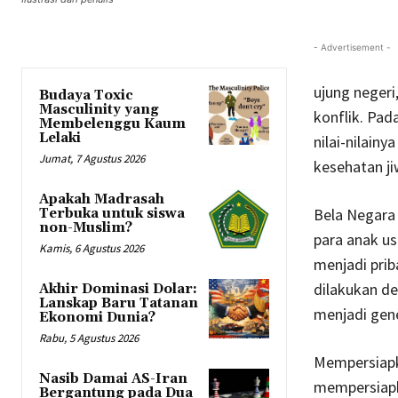
- Advertisement -
ujung negeri
Budaya Toxic
Masculinity yang
konflik. Pad
Membelenggu Kaum
Lelaki
nilai-nilainy
Jumat, 7 Agustus 2026
kesehatan ji
Apakah Madrasah
Bela Negara 
Terbuka untuk siswa
non-Muslim?
para anak us
Kamis, 6 Agustus 2026
menjadi prib
dilakukan d
Akhir Dominasi Dolar:
Lanskap Baru Tatanan
menjadi gene
Ekonomi Dunia?
Rabu, 5 Agustus 2026
Mempersiapka
Nasib Damai AS-Iran
mempersiapk
Bergantung pada Dua