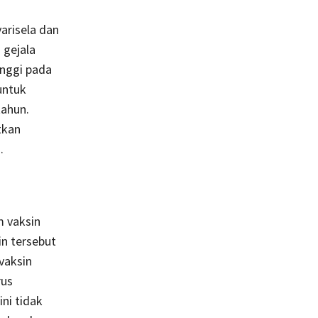
arisela dan
 gejala
tinggi pada
untuk
tahun.
tkan
.
m vaksin
n tersebut
vaksin
rus
ni tidak