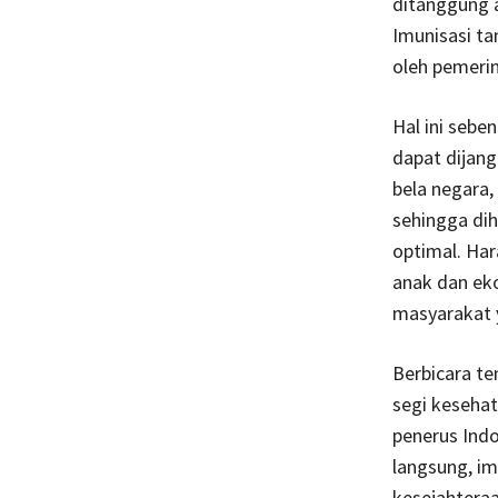
ditanggung a
Imunisasi ta
oleh pemeri
Hal ini sebe
dapat dijang
bela negara,
sehingga di
optimal. Har
anak dan eko
masyarakat
Berbicara te
segi kesehat
penerus Indo
langsung, im
kesejahtera