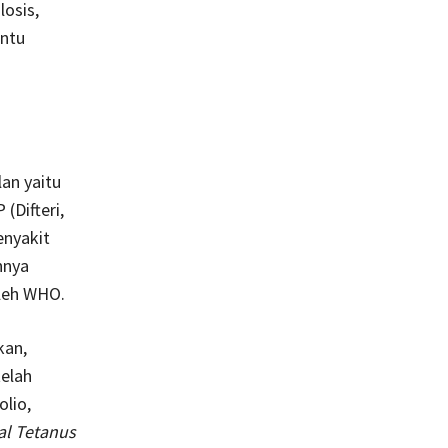
losis,
antu
lan yaitu
(Difteri,
enyakit
nnya
oleh WHO.
kan,
telah
olio,
al Tetanus