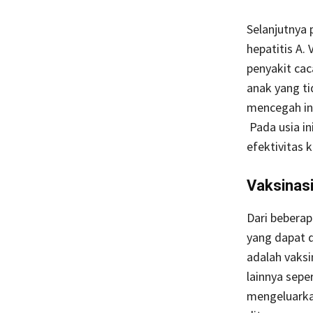
Selanjutnya 
hepatitis A.
penyakit caca
anak yang ti
mencegah inf
Pada usia i
efektivitas 
Vaksinas
Dari beberap
yang dapat 
adalah vaksi
lainnya sepe
mengeluarkan