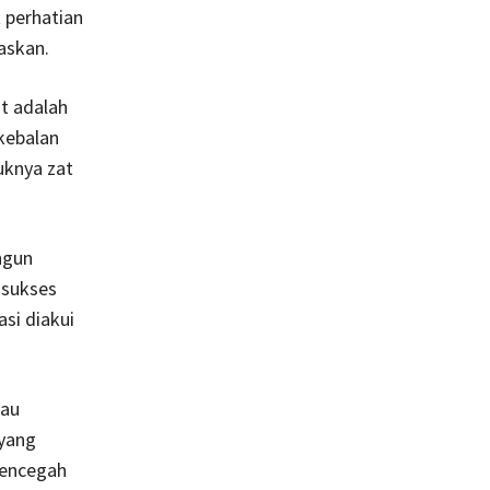
 perhatian
askan.
t adalah
kebalan
knya zat
ngun
 sukses
si diakui
tau
 yang
mencegah