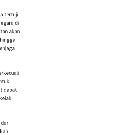
ta
tertuju
egara di
ntan akan
ehingga
menjaga
erkecuali
ntuk
ut dapat
kelak
 dari
pkan