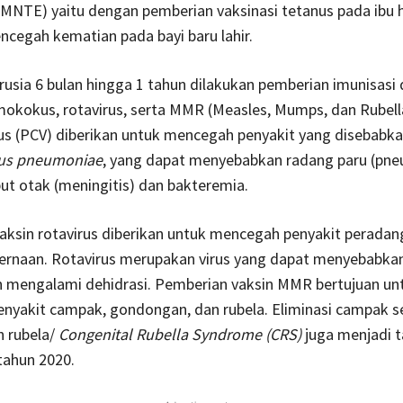
MNTE) yaitu dengan pemberian vaksinasi tetanus pada ibu 
cegah kematian pada bayi baru lahir.
rusia 6 bulan hingga 1 tahun dilakukan pemberian imunisasi
okokus, rotavirus, serta MMR (Measles, Mumps, dan Rubella
 (PCV) diberikan untuk mencegah penyakit yang disebabka
cus pneumoniae
, yang dapat menyebabkan radang paru (pne
ut otak (meningitis) dan bakteremia.
aksin rotavirus diberikan untuk mencegah penyakit perada
cernaan. Rotavirus merupakan virus yang dapat menyebabkan
h mengalami dehidrasi. Pemberian vaksin MMR bertujuan un
nyakit campak, gondongan, dan rubela. Eliminasi campak s
n rubela/
Congenital Rubella Syndrome (CRS)
juga menjadi t
tahun 2020.