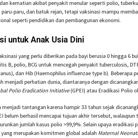
dan kematian akibat penyakit menular seperti polio, tuberku
si paru-paru, dan batuk rejan, tetapi vaksinasi mampu memb
sional seperti pendidikan dan pembangunan ekonomi.
si untuk Anak Usia Dini
ksinasi yang perlu diberikan pada bayi berusia 0 hingga 6 bu
itis B, polio, BCG untuk mencegah penyakit tuberculosis, DTP 
tanus), dan Hib (Haemophilus influenzae type b). Beberapa p
ah menjadi perhatian dunia, diantaranya dengan dicanangka
bal Polio Eradication Initiative
(GPEI) atau Eradikasi Polio 
h menjadi tantangan karena hampir 33 tahun sejak dicanang
 belum berhasil mencapai tujuan akhir tersebut, walaupun 
urunkan jumlah kasus polio >99,9%. Selain upaya eradikasi p
n yang merupakan komitmen global adalah
Maternal Neonat