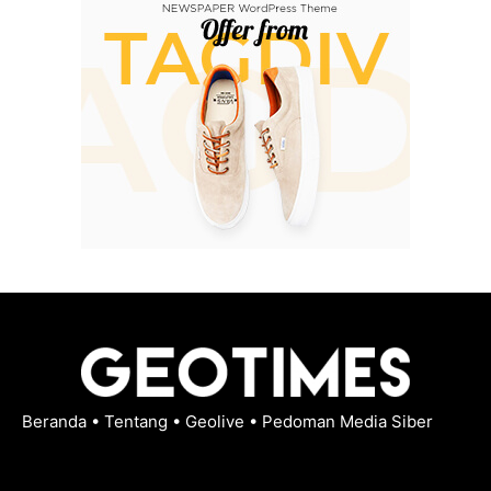
Beranda
•
Tentang
•
Geolive
•
Pedoman Media Siber