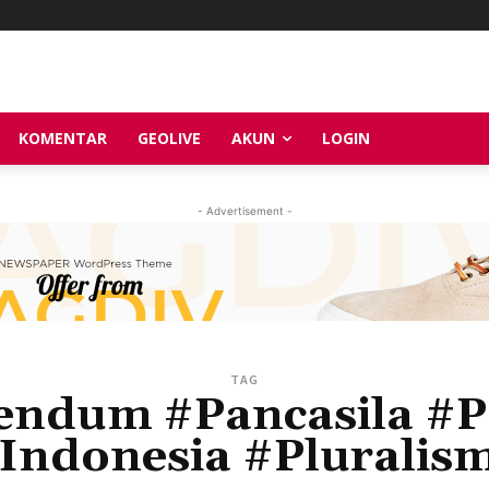
KOMENTAR
GEOLIVE
AKUN
LOGIN
- Advertisement -
TAG
ndum #Pancasila #Po
Indonesia #Pluralis