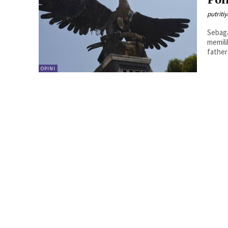
Pol
putriti
Sebaga
memili
father
OPINI