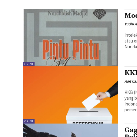
Mod
Yudhi 
Intele
atau o
Nur da
OPINI
KKB
Adit C
KKB (K
yang b
Indone
pemeri
OPINI
Gag