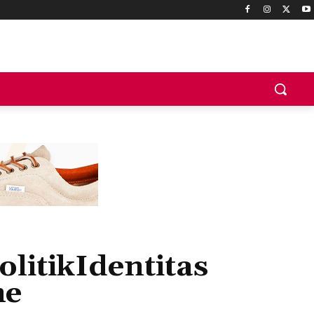
litikIdentitas
me