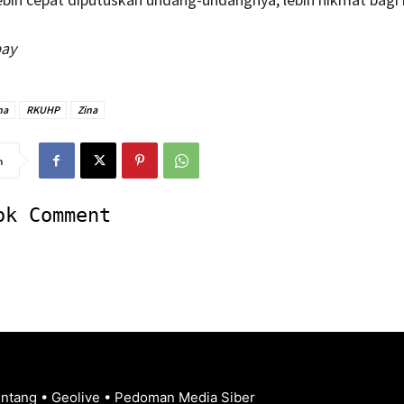
bay
na
RKUHP
Zina
n
ok Comment
entang
•
Geolive
•
Pedoman Media Siber