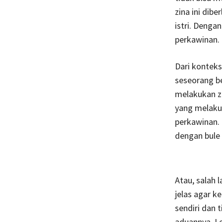
zina ini dib
istri. Denga
perkawinan.
Dari konteks
seseorang b
melakukan zi
yang melaku
perkawinan. 
dengan bule r
Atau, salah 
jelas agar k
sendiri dan 
aduannya. Le