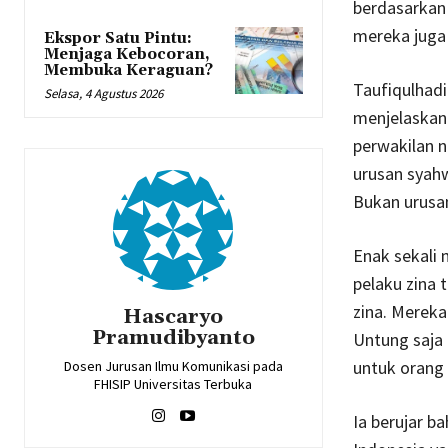
berdasarkan 
mereka juga
Ekspor Satu Pintu:
Menjaga Kebocoran,
Membuka Keraguan?
Taufiqulhad
Selasa, 4 Agustus 2026
menjelaskan
perwakilan 
urusan syahw
Bukan urusa
Enak sekali 
pelaku zina 
zina. Mereka 
Hascaryo
Pramudibyanto
Untung saja 
untuk orang
Dosen Jurusan Ilmu Komunikasi pada
FHISIP Universitas Terbuka
Ia berujar b