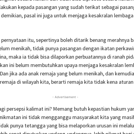
erlakukan kepada pasangan yang sudah terikat sebagai pasa
n demikian, pasal ini juga untuk menjaga kesakralan lembaga
 pernyataan itu, sepertinya boleh ditarik benang merahnya b
elum menikah, tidak punya pasangan dengan ikatan perkawi
na, maka ia tidak bisa dilaporkan perbuatannya di ranah pi
kan ini belum membutuhkan upaya menjaga kesakralan le
Dan jika ada anak remaja yang belum menikah, dan kemudia
emaja di wilayah kita, berarti remaja kita tidak kena aturan 
- Advertisement -
lagi persepsi kalimat ini? Memang butuh kepastian hukum ya
enikmatan ini tidak mengganggu masyarakat kita yang masi
tidak punya tetangga yang bisa melaporkan urusan ini melalui
bih cepat diputuskan undang-undangnya, lebih nikmat bagi