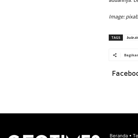
Image: pixa
TAGS
bule zi
Bagika
Facebo
Beranda
•
T