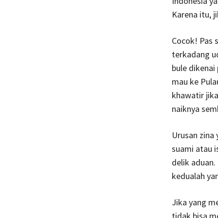
Indonesia ya
Karena itu, 
Cocok! Pas s
terkadang uc
bule dikenai
mau ke Pulau
khawatir jik
naiknya semb
Urusan zina 
suami atau i
delik aduan.
kedualah yan
Jika yang me
tidak bisa m