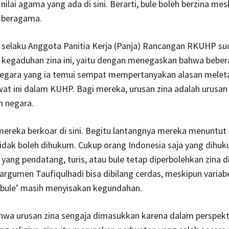
nilai agama yang ada di sini. Berarti, bule boleh berzina mes
 beragama.
i selaku Anggota Panitia Kerja (Panja) Rancangan RKUHP su
 kegaduhan zina ini, yaitu dengan menegaskan bahwa beber
negara yang ia temui sempat mempertanyakan alasan melet
at ini dalam KUHP. Bagi mereka, urusan zina adalah urusan 
n negara.
mereka berkoar di sini. Begitu lantangnya mereka menuntut
tidak boleh dihukum. Cukup orang Indonesia saja yang dihu
yang pendatang, turis, atau bule tetap diperbolehkan zina di 
argumen Taufiqulhadi bisa dibilang cerdas, meskipun variabe
 bule’ masih menyisakan kegundahan.
ahwa urusan zina sengaja dimasukkan karena dalam perspekt