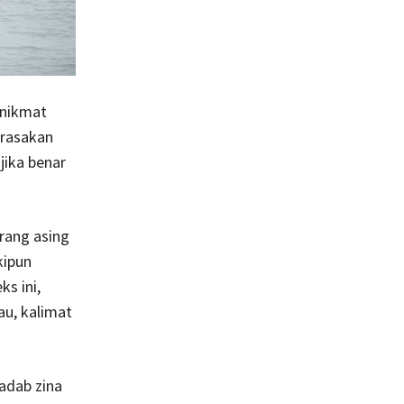
 nikmat
dirasakan
jika benar
rang asing
kipun
s ini,
au, kalimat
adab zina