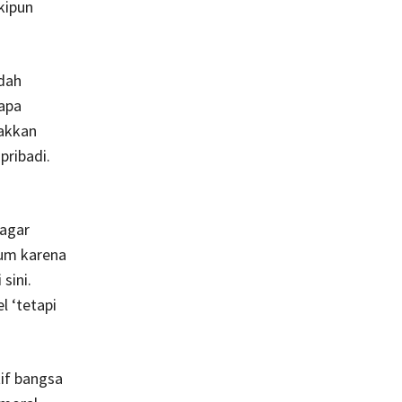
kipun
dah
apa
akkan
pribadi.
 agar
kum karena
sini.
l ‘tetapi
if bangsa