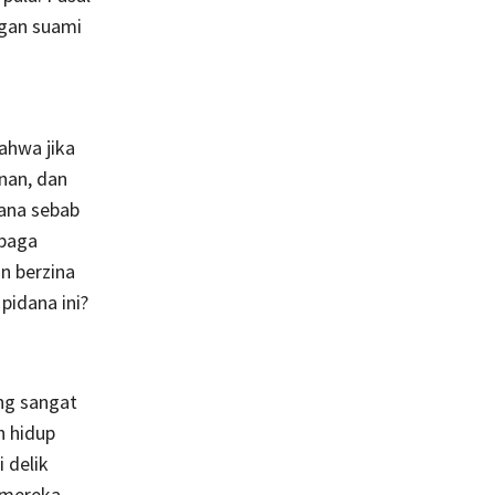
ngan suami
ahwa jika
nan, dan
dana sebab
mbaga
n berzina
pidana ini?
ng sangat
h hidup
 delik
 mereka.