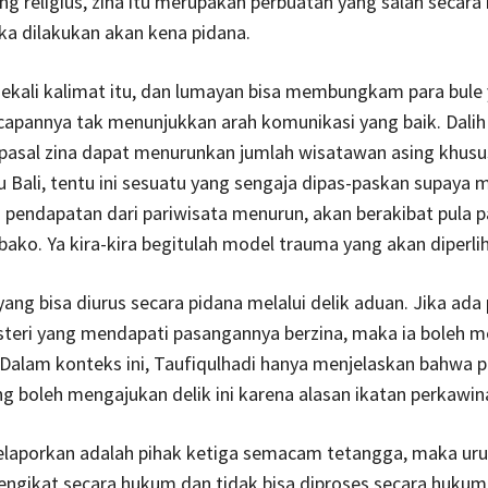
ng religius, zina itu merupakan perbuatan yang salah secara
jika dilakukan akan kena pidana.
ekali kalimat itu, dan lumayan bisa membungkam para bule
apannya tak menunjukkan arah komunikasi yang baik. Dalih
 pasal zina dapat menurunkan jumlah wisatawan asing khus
 Bali, tentu ini sesuatu yang sengaja dipas-paskan supaya 
a pendapatan dari pariwisata menurun, akan berakibat pula 
ako. Ya kira-kira begitulah model trauma yang akan diperli
yang bisa diurus secara pidana melalui delik aduan. Jika ad
steri yang mendapati pasangannya berzina, maka ia boleh 
 Dalam konteks ini, Taufiqulhadi hanya menjelaskan bahwa p
g boleh mengajukan delik ini karena alasan ikatan perkawin
laporkan adalah pihak ketiga semacam tetangga, maka urus
engikat secara hukum dan tidak bisa diproses secara hukum 