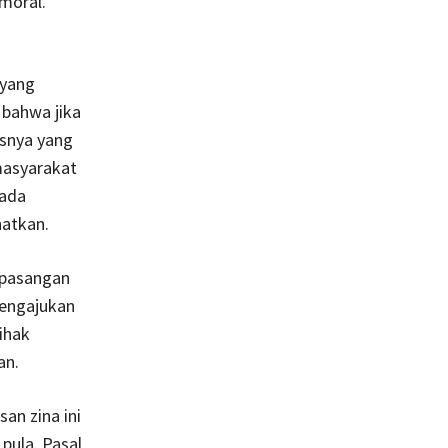
 moral.
 yang
 bahwa jika
usnya yang
masyarakat
pada
hatkan.
a pasangan
mengajukan
ihak
an.
an zina ini
pula. Pasal