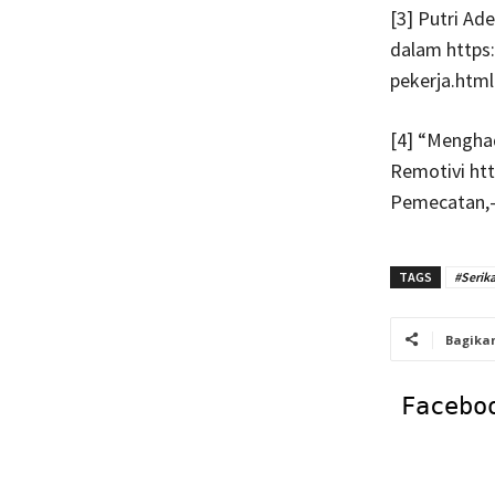
[3] Putri Ad
dalam https:
pekerja.html
[4] “Mengha
Remotivi ht
Pemecatan,-
TAGS
#Serik
Bagika
Facebo