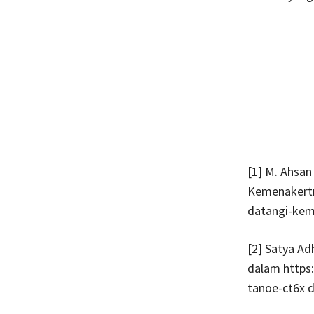
[1] M. Ahsa
Kemenakertr
datangi-kem
[2] Satya A
dalam https
tanoe-ct6x d