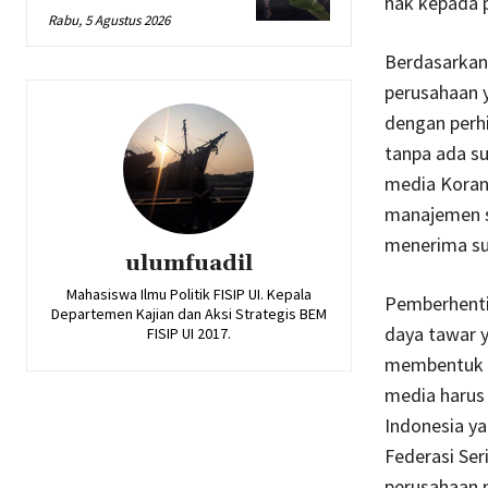
hak kepada p
Rabu, 5 Agustus 2026
Berdasarkan
perusahaan 
dengan perhi
tanpa ada su
media Koran
manajemen s
menerima su
ulumfuadil
Mahasiswa Ilmu Politik FISIP UI. Kepala
Pemberhentia
Departemen Kajian dan Aksi Strategis BEM
daya tawar 
FISIP UI 2017.
membentuk k
media harus
Indonesia ya
Federasi Ser
perusahaan m