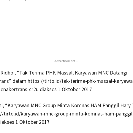
- Advertisement -
n Ridhoi, “Tak Terima PHK Massal, Karyawan MNC Datangi
ans” dalam https://tirto.id/tak-terima-phk-massal-karyaw
enakertrans-cr2u diakses 1 Oktober 2017
dhi, “Karyawan MNC Group Minta Komnas HAM Panggil Hary 
://tirto.id/karyawan-mnc-group-minta-komnas-ham-panggil
iakses 1 Oktober 2017