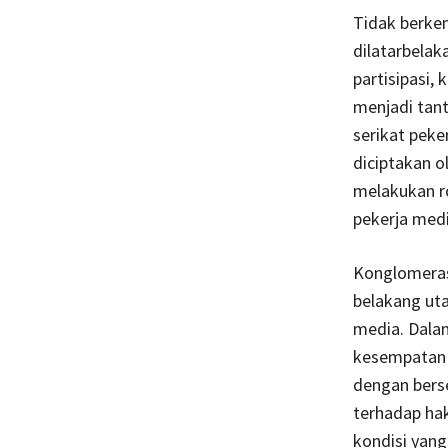
Tidak berke
dilatarbelak
partisipasi,
menjadi tant
serikat peke
diciptakan o
melakukan ro
pekerja medi
Konglomerasi
belakang uta
media. Dala
kesempatan u
dengan berse
terhadap ha
kondisi yang