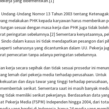
ekerja yang diberhentikan.[1]
 Undang-Undang Nomor 13 Tahun 2003 tentang Ketenagake
yang melakukan PHK kepada karyawan harus memberikan 
tungan sesuai dengan masa kerja dan PHK juga tidak boleh
rat peringatan sebelumnya.
[2] Sementara kenyataannya, pe
 Sindo dalam kasus ini tidak mendapatkan pesangon dari pi
eperti seharusnya yang dicantumkan dalam UU. Pekerja juga
rat pemecatan tanpa adanya peringatan sebelumnya.
n kerja secara sepihak dan tidak sesuai prosedur ini menu
yang lemah dari pekerja media terhadap perusahaan. Untuk
ekuatan dan daya tawar yang tinggi terhadap perusahaan, 
 membentuk serikat. Sementara saat ini masih banyak media
ng tidak memiliki serikat pekerjanya. Berdasarkan data yan
iat Pekerja Media (FSPM) Independen hingga 2004, dari tota
edia yang berdiri di Indonesia, hanya 24 media yang memili