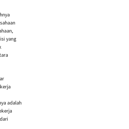
ahnya
usahaan
ahaan,
isi yang
k
tara
ar
kerja
nya adalah
ekerja
dari