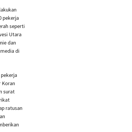
ilakukan
 pekerja
erah seperti
wesi Utara
enie dan
media di
 pekerja
r Koran
n surat
rikat
ap ratusan
gan
mberikan