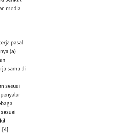
aan media
rja pasal
nya (a)
ian
erja sama di
an sesuai
 penyalur
ebagai
 sesuai
kil
.
[4]