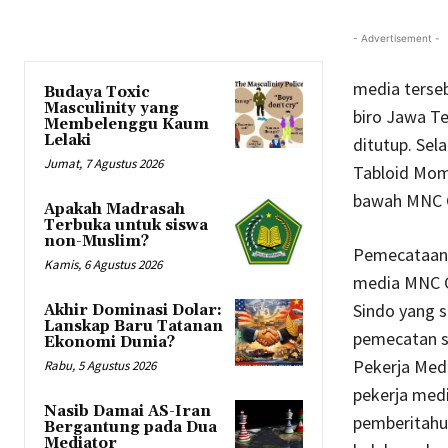
- Advertisement -
media terseb
Budaya Toxic
Masculinity yang
biro Jawa Te
Membelenggu Kaum
Lelaki
ditutup. Sel
Jumat, 7 Agustus 2026
Tabloid Mom
bawah MNC 
Apakah Madrasah
Terbuka untuk siswa
non-Muslim?
Pemecataan 
Kamis, 6 Agustus 2026
media MNC Gr
Sindo yang 
Akhir Dominasi Dolar:
Lanskap Baru Tatanan
pemecatan se
Ekonomi Dunia?
Pekerja Med
Rabu, 5 Agustus 2026
pekerja medi
Nasib Damai AS-Iran
pemberitahu
Bergantung pada Dua
Mediator