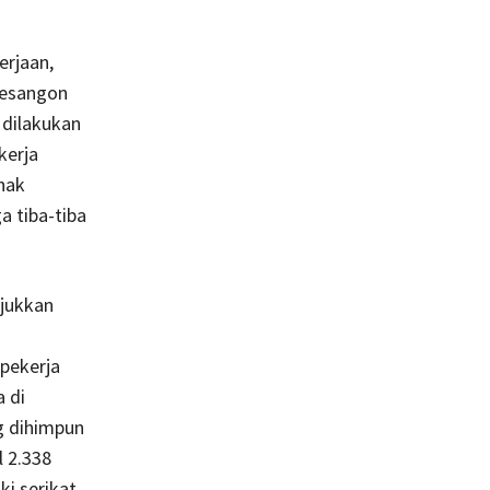
rjaan,
pesangon
 dilakukan
kerja
hak
 tiba-tiba
njukkan
pekerja
 di
g dihimpun
l 2.338
ki serikat