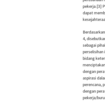
pekerja.
[3] 
dapat membe
kesejahteraan
Berdasarkan
4, disebutka
sebagai piha
perselisihan
bidang keten
menciptakan 
dengan perat
aspirasi da
perencana, 
dengan perat
pekerja/bur