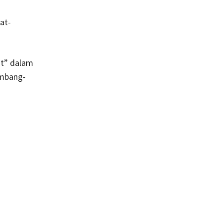
at-
at” dalam
ombang-