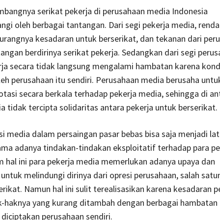
mbangnya serikat pekerja di perusahaan media Indonesia
angi oleh berbagai tantangan. Dari segi pekerja media, rend
 kurangnya kesadaran untuk berserikat, dan tekanan dari per
angan berdirinya serikat pekerja. Sedangkan dari segi perus
rja secara tidak langsung mengalami hambatan karena kond
leh perusahaan itu sendiri. Perusahaan media berusaha untu
tasi secara berkala terhadap pekerja media, sehingga di an
a tidak tercipta solidaritas antara pekerja untuk berserikat.
 media dalam persaingan pasar bebas bisa saja menjadi lat
ma adanya tindakan-tindakan eksploitatif terhadap para pe
m hal ini para pekerja media memerlukan adanya upaya dan
ntuk melindungi dirinya dari opresi perusahaan, salah satu
rikat. Namun hal ini sulit terealisasikan karena kesadaran p
k-haknya yang kurang ditambah dengan berbagai hambatan 
 diciptakan perusahaan sendiri.