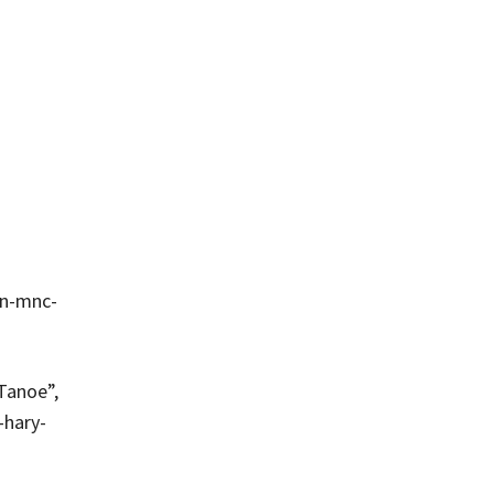
an-mnc-
Tanoe”,
-hary-