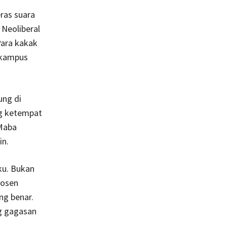
ras suara
Neoliberal
Para kakak
 kampus
ung di
ng ketempat
Maba
in.
ku. Bukan
dosen
ng benar.
g gagasan