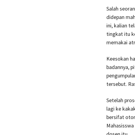
Salah seora
didepan maha
ini, kalian 
tingkat itu
memakai atr
Keesokan ha
badannya, pi
pengumpulan
tersebut. Ra
Setelah pros
lagi ke kaka
bersifat oto
Mahasisswa 
dosen itu.