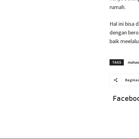
rumah.
Hal ini bisa
dengan beror
baik meelalu
TAGS
mahas
Bagika
Facebo