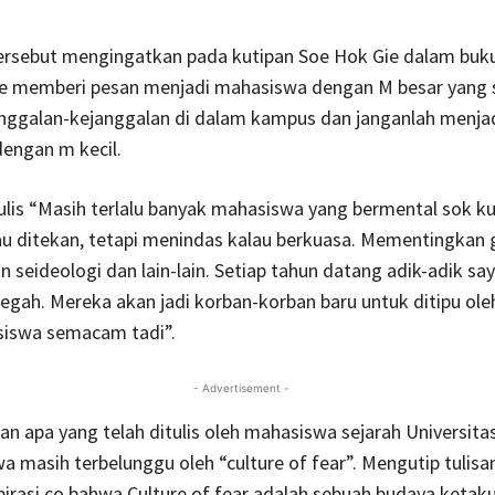
rsebut mengingatkan pada kutipan Soe Hok Gie dalam bu
Gie memberi pesan menjadi mahasiswa dengan M besar yang s
anggalan-kejanggalan di dalam kampus dan janganlah menja
engan m kecil.
lis “Masih terlalu banyak mahasiswa yang bermental sok ku
au ditekan, tetapi menindas kalau berkuasa. Mementingkan 
 seideologi dan lain-lain. Setiap tahun datang adik-adik say
gah. Mereka akan jadi korban-korban baru untuk ditipu ole
iswa semacam tadi”.
- Advertisement -
an apa yang telah ditulis oleh mahasiswa sejarah Universita
wa masih terbelunggu oleh “culture of fear”. Mengutip tulis
pirasi.co bahwa Culture of fear adalah sebuah budaya ketak