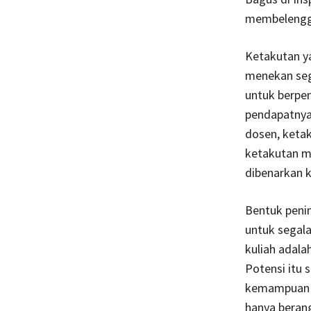
membelenggu
Ketakutan ya
menekan seg
untuk berpen
pendapatnya
dosen, ketak
ketakutan m
dibenarkan k
Bentuk penin
untuk segala
kuliah adala
Potensi itu 
kemampuan un
hanya berang