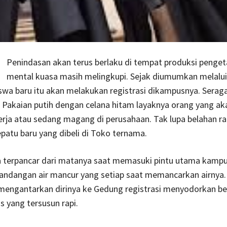
Penindasan akan terus berlaku di tempat produksi penget
mental kuasa masih melingkupi. Sejak diumumkan melalui
swa baru itu akan melakukan registrasi dikampusnya. Sera
u Pakaian putih dengan celana hitam layaknya orang yang ak
erja atau sedang magang di perusahaan. Tak lupa belahan r
epatu baru yang dibeli di Toko ternama.
 terpancar dari matanya saat memasuki pintu utama kampu
ndangan air mancur yang setiap saat memancarkan airnya.
 mengantarkan dirinya ke Gedung registrasi menyodorkan b
s yang tersusun rapi.