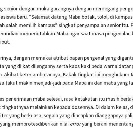
ng senior dengan muka garangnya dengan memegang penge
siswa baru. “Selamat datang Maba botak, tolol, di kampus 
telah salah memilih kampus” singkat penyampaian senior itu. 
 kemudian memerintahkan Maba agar saat masa pengenalan
ibut.
rinya, dengan memakai atribut papan pengenal yang digant
ta yang diikat dilenganny serta kaos kaki beda warna data
. Akibat keterlambatannya, Kakak tingkat ini menghukum 
sa takut makin menjadi-jadi pada Maba ini dan maba yang la
es penerimaan maba selesai, rasa ketakutan itu masih berla
k tingkatnyaa melainkan kepada dosennya. Di dalam kelas, 
riter yang berkuasa, segala yang diucapkan dianggapnya pali
yang memprotesdiberikan nilai
error
yang berani menentan