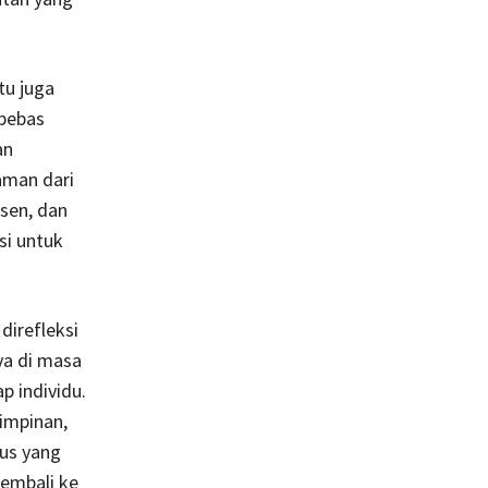
tu juga
 bebas
an
aman dari
sen, dan
si untuk
direfleksi
ya di masa
p individu.
impinan,
sus yang
kembali ke