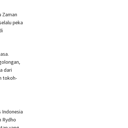
ku Zaman
elalu peka
di
asa.
golongan,
a dari
h tokoh-
s Indonesia
an Rydho
utan yang