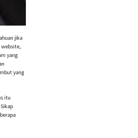
ahuan jika
 website,
gam yang
an
ambut yang
s itu
 Sikap
eberapa