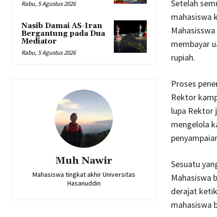
Setelah semu
Rabu, 5 Agustus 2026
mahasiswa k
Nasib Damai AS-Iran
Mahasisswa 
Bergantung pada Dua
Mediator
membayar ua
Rabu, 5 Agustus 2026
rupiah.
Proses pene
Rektor kamp
lupa Rektor
mengelola k
penyampaian
Muh Nawir
Sesuatu yan
Mahasiswa tingkat akhir Universitas
Mahasiswa b
Hasanuddin
derajat ket
mahasiswa ba