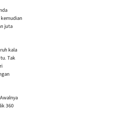
anda
i kemudian
n juta
ruh kala
tu. Tak
ri
ngan
 Awalnya
ik 360