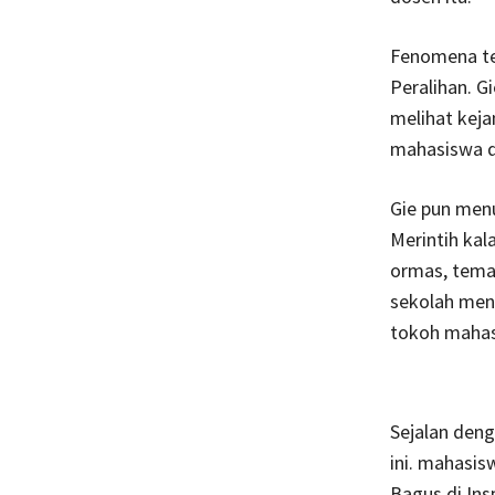
Fenomena te
Peralihan. 
melihat kej
mahasiswa d
Gie pun menu
Merintih kal
ormas, teman
sekolah mene
tokoh mahas
Sejalan deng
ini. mahasis
Bagus di Ins