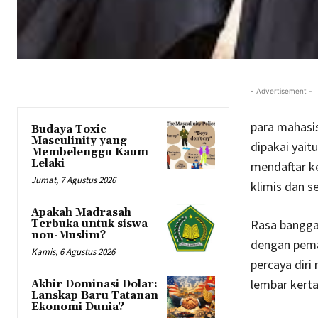
- Advertisement -
para mahasi
Budaya Toxic
Masculinity yang
dipakai yait
Membelenggu Kaum
Lelaki
mendaftar k
Jumat, 7 Agustus 2026
klimis dan s
Apakah Madrasah
Rasa bangga
Terbuka untuk siswa
non-Muslim?
dengan pema
Kamis, 6 Agustus 2026
percaya diri
lembar kerta
Akhir Dominasi Dolar:
Lanskap Baru Tatanan
Ekonomi Dunia?