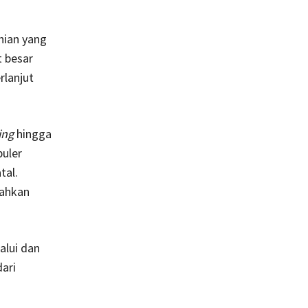
ahian yang
t besar
rlanjut
ing
hingga
puler
tal.
bahkan
alui dan
ari