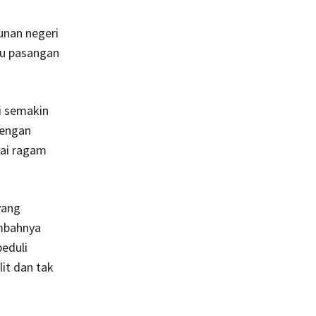
unan negeri
atu pasangan
ri semakin
dengan
gai ragam
yang
ambahnya
eduli
it dan tak