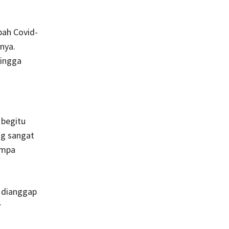
bah Covid-
nya.
hingga
 begitu
ng sangat
ampa
k dianggap
r