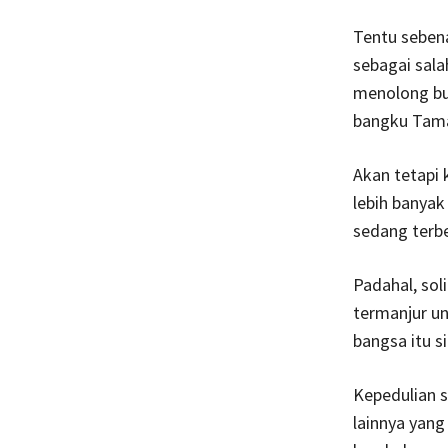
Tentu sebena
sebagai sala
menolong buk
bangku Tama
Akan tetapi 
lebih banyak
sedang terb
Padahal, sol
termanjur un
bangsa itu si
Kepedulian 
lainnya yan