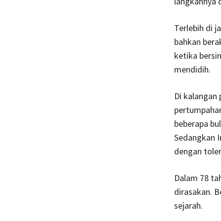
langkahnya d
Terlebih di 
bahkan berak
ketika bersi
mendidih.
Di kalangan 
pertumpahan 
beberapa bul
Sedangkan In
dengan tole
Dalam 78 tah
dirasakan. B
sejarah.