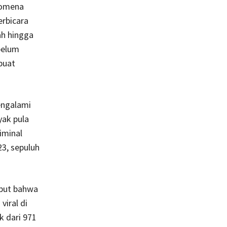
nomena
erbicara
ah hingga
belum
buat
engalami
yak pula
iminal
23, sepuluh
ebut bahwa
viral di
k dari 971