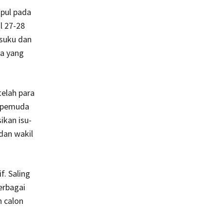
mpul pada
l 27-28
 suku dan
sa yang
telah para
a pemuda
ikan isu-
 dan wakil
. Saling
erbagai
n calon