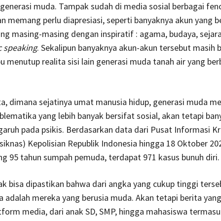
i generasi muda. Tampak sudah di media sosial berbagai fe
n memang perlu diapresiasi, seperti banyaknya akun yang b
ng masing-masing dengan inspiratif : agama, budaya, sejar
c speaking
. Sekalipun banyaknya akun-akun tersebut masih 
u menutup realita sisi lain generasi muda tanah air yang ber
ata, dimana sejatinya umat manusia hidup, generasi muda m
blematika yang lebih banyak bersifat sosial, akan tetapi ban
aruh pada psikis. Berdasarkan data dari Pusat Informasi Kr
siknas) Kepolisian Republik Indonesia hingga 18 Oktober 20
ng 95 tahun sumpah pemuda, terdapat 971 kasus bunuh diri.
 bisa dipastikan bahwa dari angka yang cukup tinggi ters
 adalah mereka yang berusia muda. Akan tetapi berita yang 
tform media, dari anak SD, SMP, hingga mahasiswa termasu