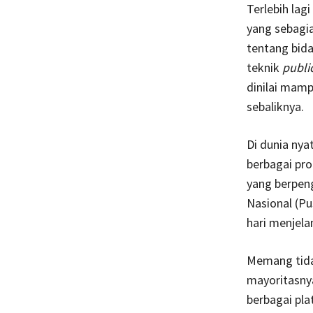
Terlebih lag
yang sebagia
tentang bida
teknik
publi
dinilai mamp
sebaliknya.
Di dunia ny
berbagai pro
yang berpeng
Nasional (Pu
hari menjela
Memang tidak
mayoritasnya
berbagai pla