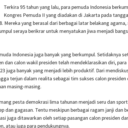
Terkira 95 tahun yang lalu, para pemuda Indonesia berku
Kongres Pemuda II yang diadakan di Jakarta pada tangga
. Mereka yang berasal dari berbagai latar belakang agama,
umpul seraya berikrar untuk menyatukan jiwa menjadi bang
emuda Indonesia juga banyak yang berkumpul. Setidaknya se
en dan calon wakil presiden telah mendeklarasikan diri, par
23 juga banyak yang menjadi lebih produktif. Dari mendiskus
hingga terjun dalam realita sebagai tim sukses calon presiden
ihan masing-masing.
ang pesta demokrasi lima tahunan menjadi seru dan sportif
p dan gagasan. Tentu meskipun berbagai ragam janji dan b
asi juga ditawarkan oleh setiap pasangan calon presiden da
en, atau juga para pendukungnya.