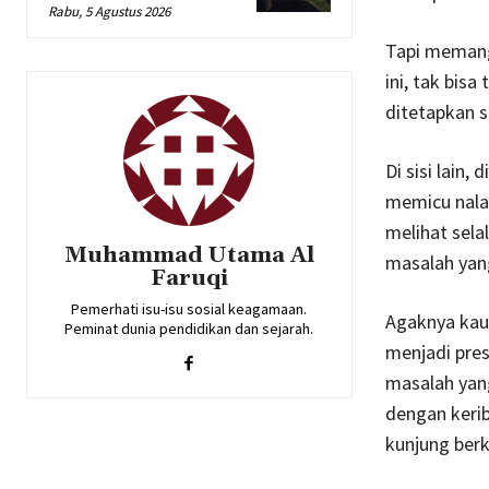
Rabu, 5 Agustus 2026
Tapi memang 
ini, tak bis
ditetapkan s
Di sisi lain,
memicu nalar
melihat sela
Muhammad Utama Al
masalah yang
Faruqi
Pemerhati isu-isu sosial keagamaan.
Agaknya kaum
Peminat dunia pendidikan dan sejarah.
menjadi pre
masalah yan
dengan kerib
kunjung berk