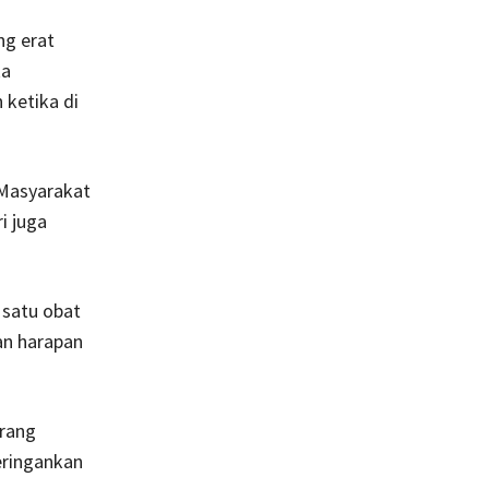
ng erat
ka
 ketika di
 Masyarakat
i juga
 satu obat
an harapan
orang
eringankan