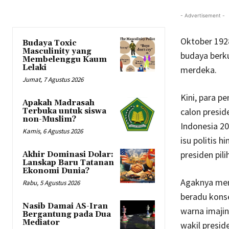
- Advertisement -
Oktober 1928
Budaya Toxic
Masculinity yang
budaya berk
Membelenggu Kaum
Lelaki
merdeka.
Jumat, 7 Agustus 2026
Kini, para p
Apakah Madrasah
calon presid
Terbuka untuk siswa
non-Muslim?
Indonesia 20
Kamis, 6 Agustus 2026
isu politis 
presiden pil
Akhir Dominasi Dolar:
Lanskap Baru Tatanan
Ekonomi Dunia?
Agaknya mem
Rabu, 5 Agustus 2026
beradu konse
Nasib Damai AS-Iran
warna imajin
Bergantung pada Dua
Mediator
wakil presid