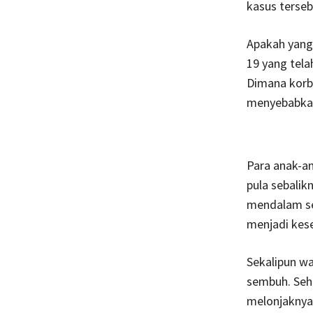
kasus terseb
Apakah yang
19 yang tela
Dimana korba
menyebabkan
Para anak-an
pula sebalik
mendalam sep
menjadi kes
Sekalipun wa
sembuh. Sehi
melonjaknya 