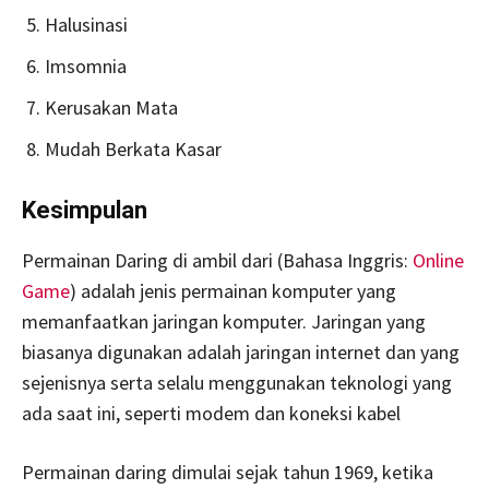
Halusinasi
Imsomnia
Kerusakan Mata
Mudah Berkata Kasar
Kesimpulan
Permainan Daring di ambil dari (Bahasa Inggris:
Online
Game
) adalah jenis permainan komputer yang
memanfaatkan jaringan komputer. Jaringan yang
biasanya digunakan adalah jaringan internet dan yang
sejenisnya serta selalu menggunakan teknologi yang
ada saat ini, seperti modem dan koneksi kabel
Permainan daring dimulai sejak tahun 1969, ketika