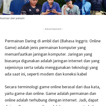
Ilustrasi dari penulis
- Advertisement -
Permainan Daring di ambil dari (Bahasa Inggris: Online
Game) adalah jenis permainan komputer yang
memanfaatkan jaringan komputer. Jaringan yang
biasanya digunakan adalah jaringan internet dan yang
sejenisnya serta selalu menggunakan teknologi yang
ada saat ini, seperti modem dan koneksi kabel
Secara terminologi game online berasal dari dua kata,
yaitu game dan online. Game adalah permainan dan
online adalah terhubung dengan internet. Jadi, dapat