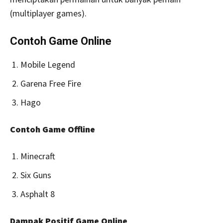
(multiplayer games).
Contoh Game Online
Mobile Legend
Garena Free Fire
Hago
Contoh Game Offline
Minecraft
Six Guns
Asphalt 8
Dampak Positif Game Online