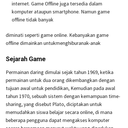
internet. Game Offline juga tersedia dalam
komputer ataupun smartphone. Namun game
offline tidak banyak
diminati seperti game online. Kebanyakan game
offline dimainkan untukmenghiburanak-anak
Sejarah Game
Permainan daring dimulai sejak tahun 1969, ketika
permainan untuk dua orang dikembangkan dengan
tujuan awal untuk pendidikan, Kemudian pada awal
tahun 1970, sebuah sistem dengan kemampuan time-
sharing, yang disebut Plato, diciptakan untuk
memudahkan siswa belajar secara online, di mana
beberapa pengguna dapat mengakses komputer