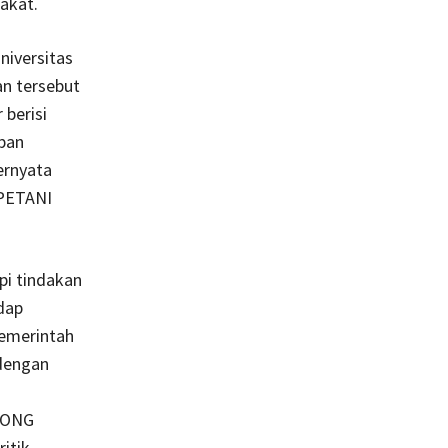
akat.
niversitas
n tersebut
berisi
apan
ernyata
PETANI
pi tindakan
dap
pemerintah
 dengan
OLONG
tik.