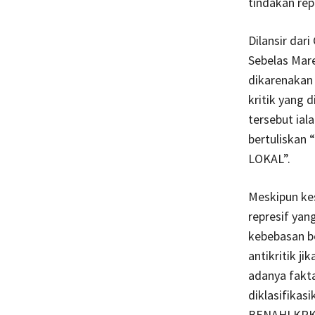
tindakan rep
Dilansir dar
Sebelas Mar
dikarenakan
kritik yang 
tersebut ial
bertuliska
LOKAL”.
Meskipun kes
represif yan
kebebasan be
antikritik ji
adanya fakt
diklasifikas
BENAHI KPK”