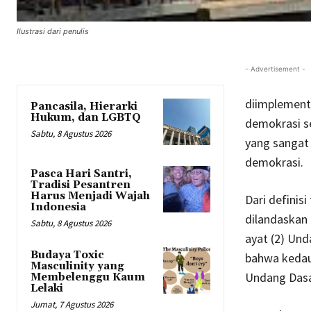
Ilustrasi dari penulis
- Advertisement -
diimplementa
Pancasila, Hierarki
Hukum, dan LGBTQ
demokrasi se
Sabtu, 8 Agustus 2026
yang sangat
demokrasi.
Pasca Hari Santri,
Tradisi Pesantren
Harus Menjadi Wajah
Dari definis
Indonesia
dilandaskan 
Sabtu, 8 Agustus 2026
ayat (2) Un
Budaya Toxic
bahwa kedau
Masculinity yang
Undang Dasa
Membelenggu Kaum
Lelaki
Jumat, 7 Agustus 2026