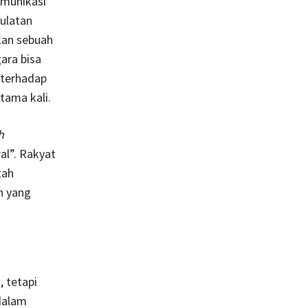
omunikasi
aulatan
kan sebuah
ara bisa
 terhadap
tama kali.
h
al”. Rakyat
tah
n yang
 tetapi
dalam