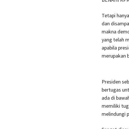
Tetapi hany
dan disampai
makna demokr
yang telah m
apabila pre
merupakan ba
Presiden se
bertugas un
ada di bawah
memiliki tu
melindungi p