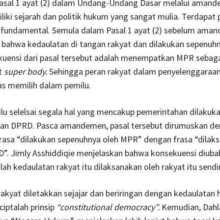
asal 1 ayat (2) dalam Undang-Undang Dasar melalui aman
liki sejarah dan politik hukum yang sangat mulia. Terdapat
 fundamental. Semula dalam Pasal 1 ayat (2) sebelum ama
bahwa kedaulatan di tangan rakyat dan dilakukan sepenuhn
uensi dari pasal tersebut adalah menempatkan MPR sebaga
t
super body.
Sehingga peran rakyat dalam penyelenggaraa
as memilih dalam pemilu.
lu selelsai segala hal yang mencakup pemerintahan dilakuka
an DPRD. Pasca amandemen, pasal tersebut dirumuskan d
rasa “dilakukan sepenuhnya oleh MPR” dengan frasa “dilak
”. Jimly Asshiddiqie menjelaskan bahwa konsekuensi diuba
lah kedaulatan rakyat itu dilaksanakan oleh rakyat itu sendir
akyat diletakkan sejajar dan beriringan dengan kedaulatan
ciptalah prinsip
“constitutional democracy”.
Kemudian, Dahl