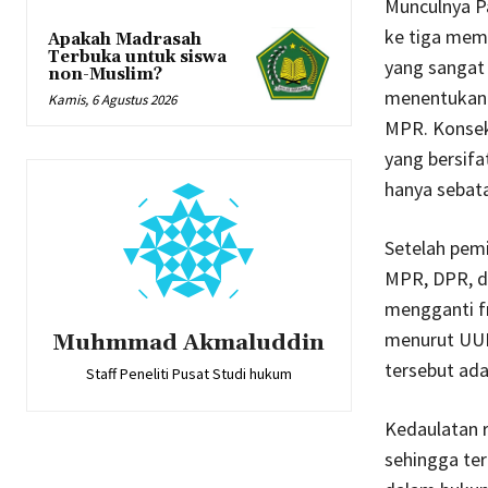
Munculnya P
ke tiga memi
Apakah Madrasah
Terbuka untuk siswa
yang sangat
non-Muslim?
menentukan 
Kamis, 6 Agustus 2026
MPR. Konsek
yang bersifa
hanya sebat
Setelah pemi
MPR, DPR, d
mengganti f
menurut UUD
Muhmmad Akmaluddin
tersebut ada
Staff Peneliti Pusat Studi hukum
Kedaulatan r
sehingga ter