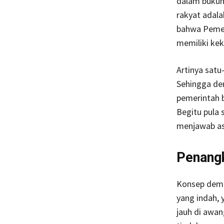
dalam bukun
rakyat adal
bahwa Pemeri
memiliki kek
Artinya sat
Sehingga den
pemerintah 
Begitu pula
menjawab asp
Penang
Konsep demok
yang indah, 
jauh di awa