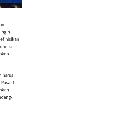
dan
ingin
efinisikan
finisi
makna
n harus
 Pasal 1
ahkan
ndang-