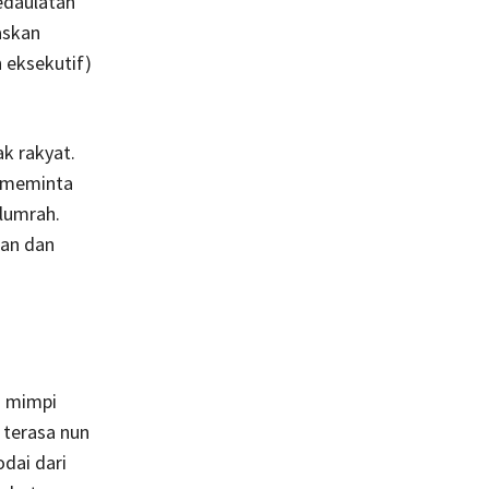
edaulatan
askan
 eksekutif)
k rakyat.
n meminta
lumrah.
kan dan
n mimpi
 terasa nun
dai dari