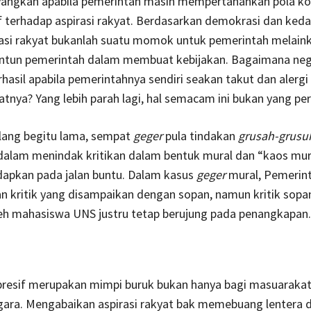
yangkan apabila pemerintah masih mempertahankan pola k
f terhadap aspirasi rakyat. Berdasarkan demokrasi dan ked
irasi rakyat bukanlah suatu momok untuk pemerintah melain
untun pemerintah dalam membuat kebijakan. Bagaimana neg
hasil apabila pemerintahnya sendiri seakan takut dan alergi
yatnya? Yang lebih parah lagi, hal semacam ini bukan yang per
lang begitu lama, sempat
geger
pula
tindakan
grusah-grusu
dalam menindak kritikan dalam bentuk mural dan “kaos mur
dapkan pada jalan buntu. Dalam kasus
geger
mural, Pemerin
n kritik yang disampaikan dengan sopan, namun kritik sopa
leh mahasiswa UNS justru tetap berujung pada penangkapan.
presif merupakan mimpi buruk bukan hanya bagi masuarakat,
egara. Mengabaikan aspirasi rakyat bak memebuang lentera 