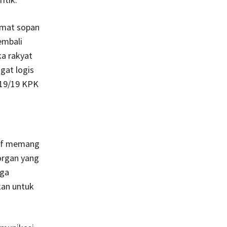
amat sopan
embali
ka rakyat
gat logis
 19/19 KPK
tif memang
organ yang
uga
kan untuk