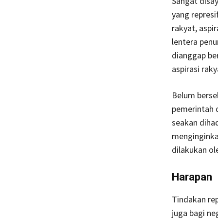
Sangat disa
yang represi
rakyat, asp
lentera pen
dianggap ber
aspirasi rak
Belum berse
pemerintah 
seakan diha
menginginka
dilakukan o
Harapan
Tindakan re
juga bagi n