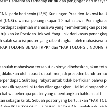
resif Pemerintah terhadap kiritik dan pengingat dari masyar
i CNN, pada hari senin (13/9) Kunjungan Presiden Jokowi ke U
et (UNS) diwarnai penangakapan 10 mahasiswa. Penangkapa
 terdapat sejumlah mahasiswa yang membentangkan poster 
ditujukan ke Presiden Jokowi. Yang unik dari kasus penangk
ah salah satu isi poster yang dibentangkan oleh mahasiswa t
n “PAK TOLONG BENAHI KPK” dan “PAK TOLONG LINDUNGI 
epuluh mahasiswa tersebut akhirnya dibebaskan, akan teta
g dilakukan oleh aparat dapat menjadi preseden buruk terha
rpendapat. Sulit bagi rakyat untuk tidak berfikiran bahwa 
ka praktik seperti ini terlus dilanggengkan. Hal ini diperparah
a bahwa beberapa poster yang dibentangkan bahkan sulit
ikan sebagai kritik. Sebuah poster yang bertuliskan “PAK T
 dan “PAK TOLONG LINDUNGI PETANI” bukanlah sebuah kri