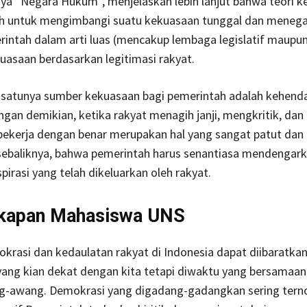
ya “Negara Hukum”, menjelaskan lebih lanjut bahwa teori k
ah untuk mengimbangi suatu kekuasaan tunggal dan meneg
ntah dalam arti luas (mencakup lembaga legislatif maupun
uasaan berdasarkan legitimasi rakyat.
u-satunya sumber kekuasaan bagi pemerintah adalah kehenda
gan demikian, ketika rakyat menagih janji, mengkritik, da
bekerja dengan benar merupakan hal yang sangat patut dan 
 sebaliknya, bahwa pemerintah harus senantiasa mendengar
irasi yang telah dikeluarkan oleh rakyat.
kapan Mahasiswa UNS
rasi dan kedaulatan rakyat di Indonesia dapat diibaratka
yang kian dekat dengan kita tetapi diwaktu yang bersamaan
ng-awang. Demokrasi yang digadang-gadangkan sering terno