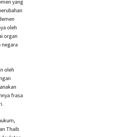
demen yang
 perubahan
ndemen
ya oleh
i organ
n negara
n oleh
engan
sanakan
hnya frasa
i.
 hukum,
an Thaib