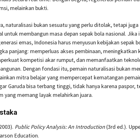
msi, melainkan bukti.
a, naturalisasi bukan sesuatu yang perlu ditolak, tetapi juga
al untuk membangun masa depan sepak bola nasional. Jika i
enerasi emas, Indonesia harus menyusun kebijakan sepak b
angka panjang: memperluas akses pembinaan, meningkatkan k
mperkuat kompetisi akar rumput, dan memanfaatkan teknol
angunan. Dengan fondasi itu, pemain naturalisasi bukan me
lainkan mitra belajar yang mempercepat kematangan pemain
agar Garuda bisa terbang tinggi, tidak hanya karena paspor, t
em yang memang layak melahirkan juara.
ustaka
(2003).
Public Policy Analysis: An Introduction
(3rd ed.). Upp
earson Education.