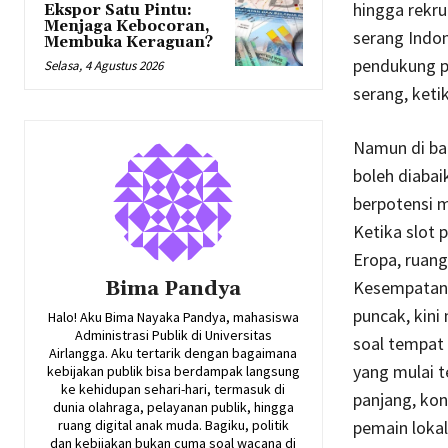
hingga rekru
Ekspor Satu Pintu:
Menjaga Kebocoran,
serang Indon
Membuka Keraguan?
pendukung pe
Selasa, 4 Agustus 2026
serang, keti
Namun di bal
boleh diabai
berpotensi 
Ketika slot p
Eropa, ruan
Bima Pandya
Kesempatan t
puncak, kini
Halo! Aku Bima Nayaka Pandya, mahasiswa
Administrasi Publik di Universitas
soal tempat 
Airlangga. Aku tertarik dengan bagaimana
yang mulai t
kebijakan publik bisa berdampak langsung
ke kehidupan sehari-hari, termasuk di
panjang, kon
dunia olahraga, pelayanan publik, hingga
ruang digital anak muda. Bagiku, politik
pemain loka
dan kebijakan bukan cuma soal wacana di