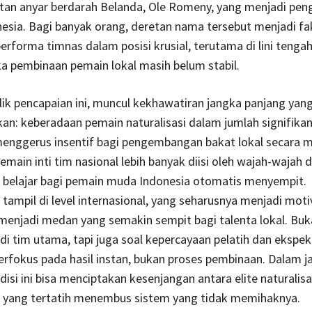
tan anyar berdarah Belanda, Ole Romeny, yang menjadi pengu
esia. Bagi banyak orang, deretan nama tersebut menjadi fa
rforma timnas dalam posisi krusial, terutama di lini tenga
ka pembinaan pemain lokal masih belum stabil.
ik pencapaian ini, muncul kekhawatiran jangka panjang yang
kan: keberadaan pemain naturalisasi dalam jumlah signifika
menggerus insentif bagi pengembangan bakat lokal secara m
emain inti tim nasional lebih banyak diisi oleh wajah-wajah da
g belajar bagi pemain muda Indonesia otomatis menyempit.
ampil di level internasional, yang seharusnya menjadi moti
 menjadi medan yang semakin sempit bagi talenta lokal. Bu
di tim utama, tapi juga soal kepercayaan pelatih dan ekspekt
erfokus pada hasil instan, bukan proses pembinaan. Dalam j
disi ini bisa menciptakan kesenjangan antara elite naturalisa
l yang tertatih menembus sistem yang tidak memihaknya.