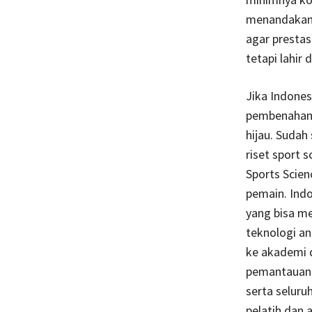
menandakan 
agar prestas
tetapi lahir 
Jika Indones
pembenahan 
hijau. Sudah
riset sport 
Sports Scien
pemain. Indo
yang bisa me
teknologi ana
ke akademi 
pemantauan b
serta seluru
pelatih dan 