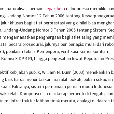
kum, naturalisasi pemain
sepak bola
di Indonesia memiliki pa
ng-Undang Nomor 12 Tahun 2006 tentang Kewarganegara
alur khusus bagi atlet berprestasi yang dinilai bisa mengh
. Undang-Undang Nomor 3 Tahun 2005 tentang Sistem Ke
ga mengamanatkan penghargaan bagi atlet asing yang mem
yata. Secara prosedural, jalurnya pun berlapis: mulai dari re
SI), penilaian teknis Kemenpora, verifikasi Kemenkumham,
Komisi X DPR RI, hingga pengesahan lewat Keputusan Pres
ktif kebijakan publik, William N. Dunn (2003) menekankan 
ang baik harus menuntaskan masalah pokok, bukan sekadar 
ukaan. Faktanya, sistem pembinaan pemain muda Indonesia
yak celah. Kompetisi usia dini kerap berhenti di tengah jalan
nim. Infrastruktur latihan tidak merata, apalagi di daerah te