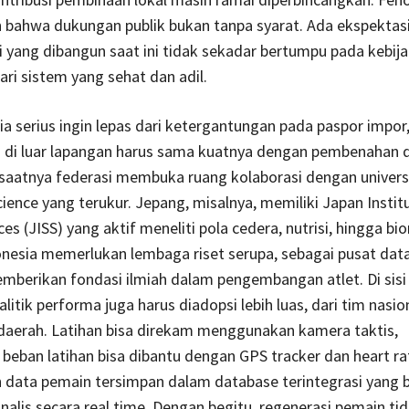
bahwa dukungan publik bukan tanpa syarat. Ada ekspektasi
i yang dibangun saat ini tidak sekadar bertumpu pada kebija
dari sistem yang sehat dan adil.
ia serius ingin lepas dari ketergantungan pada paspor impor
di luar lapangan harus sama kuatnya dengan pembenahan d
 saatnya federasi membuka ruang kolaborasi dengan univers
science yang terukur. Jepang, misalnya, memiliki Japan Instit
ces (JISS) yang aktif meneliti pola cedera, nutrisi, hingga b
nesia memerlukan lembaga riset serupa, sebagai pusat data
mberikan fondasi ilmiah dalam pengembangan atlet. Di sisi 
litik performa juga harus diadopsi lebih luas, dari tim nasio
daerah. Latihan bisa direkam menggunakan kamera taktis,
eban latihan bisa dibantu dengan GPS tracker dan heart ra
h data pemain tersimpan dalam database terintegrasi yang b
analis secara real time. Dengan begitu, regenerasi pemain tid