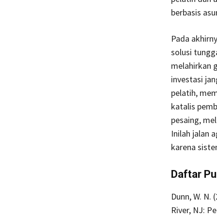
berbasis asu
Pada akhirny
solusi tungg
melahirkan g
investasi j
pelatih, me
katalis pemb
pesaing, me
Inilah jalan 
karena sist
Daftar P
Dunn, W. N. 
River, NJ: P