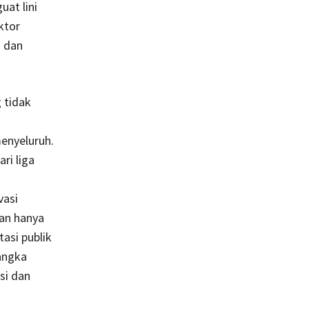
at lini
ktor
h dan
 tidak
n
enyeluruh.
ri liga
vasi
kan hanya
asi publik
angka
si dan