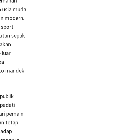
elemahan
h usia muda
an modern.
 sport
tutan sepak
gakan
 luar
pa
siko mandek
publik
ipadati
ari pemain
an tetap
rhadap
omena ini