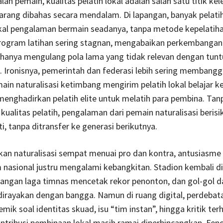
alan pemain, kualitas pelatih lokal adalah salah satu titik k
jarang dibahas secara mendalam. Di lapangan, banyak pelati
kal pengalaman bermain seadanya, tanpa metode kepelatih
program latihan sering stagnan, mengabaikan perkembangan
 hanya mengulang pola lama yang tidak relevan dengan tun
 Ironisnya, pemerintah dan federasi lebih sering membang
ain naturalisasi ketimbang mengirim pelatih lokal belajar ke
menghadirkan pelatih elite untuk melatih para pembina. Tan
kualitas pelatih, pengalaman dari pemain naturalisasi beri
ti, tanpa ditransfer ke generasi berikutnya.
kan naturalisasi sempat menuai pro dan kontra, antusiasme 
 nasional justru mengalami kebangkitan. Stadion kembali d
yangan laga timnas mencetak rekor penonton, dan gol-gol d
 dirayakan dengan bangga. Namun di ruang digital, perdebat
emik soal identitas skuad, isu “tim instan”, hingga kritik te
tribusi pembinaan lokal masih ramai diperbincangkan. Fen