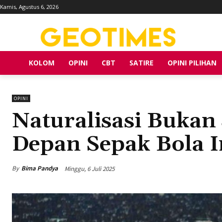
Kamis, Agustus 6, 2026
KOLOM
OPINI
CBT
SATIRE
OPINI PILIHAN
OPINI
Naturalisasi Bukan
Depan Sepak Bola 
By
Bima Pandya
Minggu, 6 Juli 2025