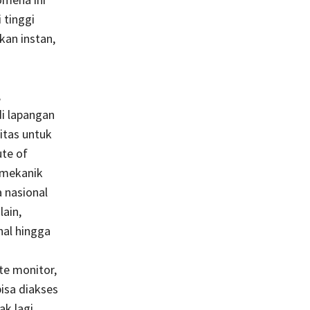
 tinggi
kan instan,
,
i lapangan
itas untuk
ute of
iomekanik
 nasional
lain,
nal hingga
te monitor,
isa diakses
ak lagi