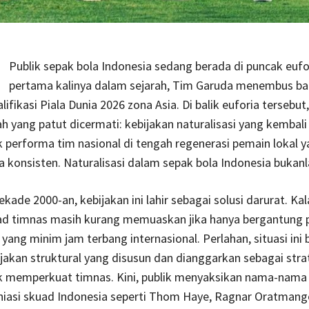
Publik sepak bola Indonesia sedang berada di puncak eufo
pertama kalinya dalam sejarah, Tim Garuda menembus b
ifikasi Piala Dunia 2026 zona Asia. Di balik euforia tersebut
 yang patut dicermati: kebijakan naturalisasi yang kembali
performa tim nasional di tengah regenerasi pemain lokal 
ta konsisten. Naturalisasi dalam sepak bola Indonesia bukanl
kade 2000-an, kebijakan ini lahir sebagai solusi darurat. Kala
uad timnas masih kurang memuaskan jika hanya bergantung 
l yang minim jam terbang internasional. Perlahan, situasi ini
jakan struktural yang disusun dan dianggarkan sebagai stra
k memperkuat timnas. Kini, publik menyaksikan nama-nama
iasi skuad Indonesia seperti Thom Haye, Ragnar Oratmang