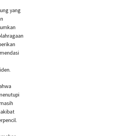
yung yang
an
arumkan
olahragaan
berikan
komendasi
iden.
bahwa
menutupi
 masih
 akibat
rpencil.