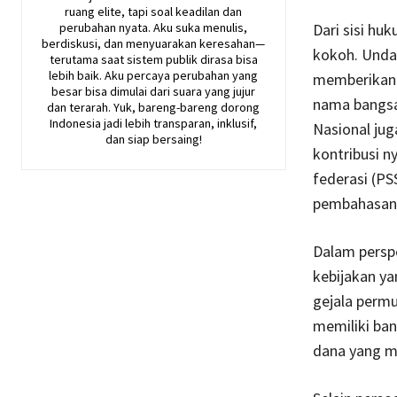
ruang elite, tapi soal keadilan dan
perubahan nyata. Aku suka menulis,
Dari sisi hu
berdiskusi, dan menyuarakan keresahan—
kokoh. Unda
terutama saat sistem publik dirasa bisa
lebih baik. Aku percaya perubahan yang
memberikan j
besar bisa dimulai dari suara yang jujur
nama bangsa
dan terarah. Yuk, bareng-bareng dorong
Indonesia jadi lebih transparan, inklusif,
Nasional ju
dan siap bersaing!
kontribusi n
federasi (PS
pembahasan 
Dalam perspe
kebijakan y
gejala perm
memiliki ban
dana yang mi