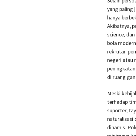
Selain perso
yang paling 
hanya berbe
Akibatnya, 
science, dan
bola modern.
rekrutan pem
negeri atau 
peningkatan 
di ruang gan
Meski kebija
terhadap tim
suporter, ta
naturalisasi
dinamis. Pol
minimnya kon