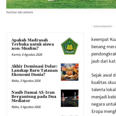
Ilustrasi dari penulis
- Advertisement -
keempat Kual
Apakah Madrasah
Terbuka untuk siswa
benang merah
non-Muslim?
pendongkrak 
Kamis, 6 Agustus 2026
jauh dari ka
Akhir Dominasi Dolar:
Lanskap Baru Tatanan
Sejak awal de
Ekonomi Dunia?
Rabu, 5 Agustus 2026
kualitas sk
talenta loka
Nasib Damai AS-Iran
menjadi kebi
Bergantung pada Dua
Mediator
negara untu
Rabu, 5 Agustus 2026
Eropa mengh