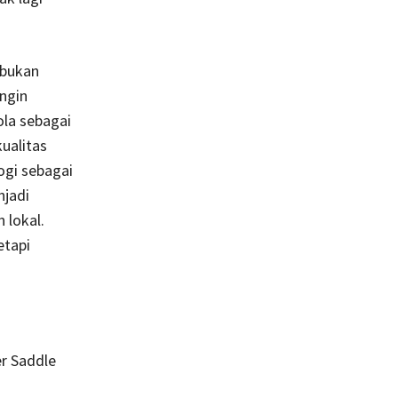
 bukan
ngin
ola sebagai
ualitas
ogi sebagai
njadi
 lokal.
etapi
er Saddle