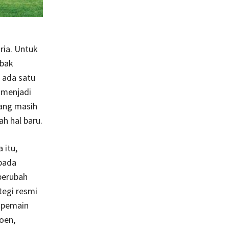
ria. Untuk
abak
, ada satu
 menjadi
yang masih
ah hal baru.
 itu,
pada
 berubah
tegi resmi
 pemain
oen,