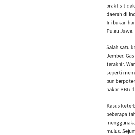
praktis tida
daerah di I
Ini bukan ha
Pulau Jawa.
Salah satu k
Jember. Gas 
terakhir. Wa
seperti mema
pun berpote
bakar BBG d
Kasus keter
beberapa tah
menggunakan 
mulus. Sejum