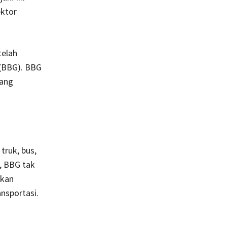
ektor
telah
 (BBG). BBG
yang
truk, bus,
, BBG tak
hkan
nsportasi.