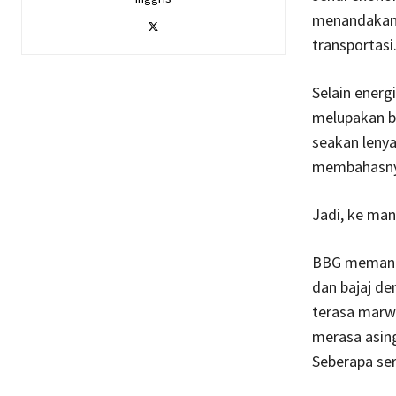
menandakan 
transportasi
Selain energi
melupakan b
seakan lenya
membahasnya
Jadi, ke man
BBG memang m
dan bajaj d
terasa marwa
merasa asing
Seberapa se