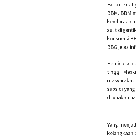
Faktor kuat 
BBM. BBM ma
kendaraan ma
sulit digant
konsumsi BBG
BBG jelas in
Pemicu lain
tinggi. Mesk
masyarakat 
subsidi yang
dilupakan ba
Yang menjadi
kelangkaan 