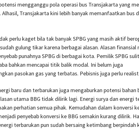
rpotensi mengganggu pola operasi bus Transjakarta yang me
. Alhasil, Transjakarta kini lebih banyak memanfaatkan bus 
idak perlu kaget bila tak banyak SPBG yang masih aktif berop
udah gulung tikar karena berbagai alasan. Alasan finansial
enyebab punahnya SPBG di berbagai kota. Pemilik SPBG suli
ba bahkan mencapai titik balik modal. Ini belum juga
kan pasokan gas yang terbatas. Pebisnis juga perlu realist
ergi baru dan terbarukan juga mengaburkan potensi bahan 
 alasan utama BBG tidak dilirik lagi. Energi surya dan energi 
emakan perhatian semua pihak. Kemudahan dalam konversi ke
enjadi penyebab konversi ke BBG semakin kurang dilirik. H
energi terbarukan pun sudah bersaing ketimbang berpindah 