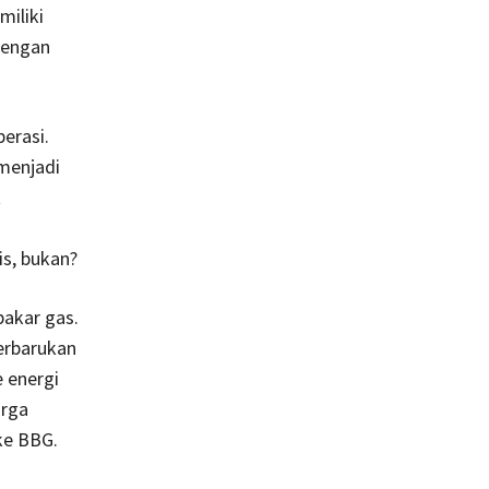
miliki
dengan
erasi.
 menjadi
t
is, bukan?
bakar gas.
terbarukan
 energi
arga
ke BBG.