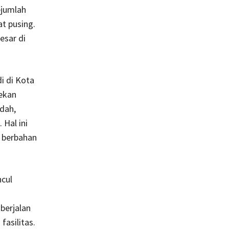
ejumlah
t pusing.
esar di
i di Kota
pekan
udah,
 Hal ini
 berbahan
cul
berjalan
asilitas.