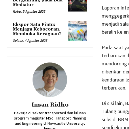
Bergantung pada Dua
Mediator
Laporan Int
Rabu, 5 Agustus 2026
menggegerka
menjadi sala
Ekspor Satu Pintu:
Menjaga Kebocoran,
beralih ke e
Membuka Keraguan?
Selasa, 4 Agustus 2026
Pada saat y
terbarukan 
mendorong ek
diberikan d
kendaraan li
terbarukan.
Di sisi lain
Insan Ridho
Tulang pung
Pekerja di sektor transportasi dan lulusan
program magister MSc Transport Planning
subsidi BBM
and Engineering di Newcastle University,
sendi ekonom
Inggris