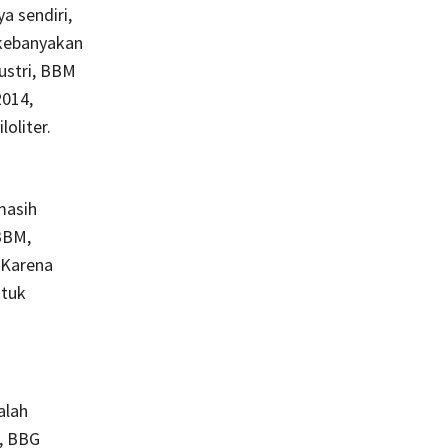
a sendiri,
 kebanyakan
ustri, BBM
2014,
oliter.
masih
BBM,
 Karena
ntuk
alah
, BBG