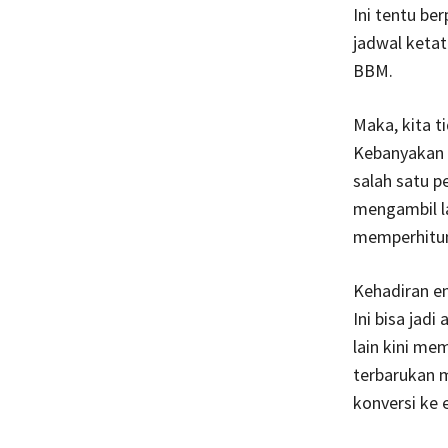
Ini tentu be
jadwal ketat
BBM.
Maka, kita t
Kebanyakan s
salah satu p
mengambil la
memperhitung
Kehadiran en
Ini bisa jadi
lain kini m
terbarukan m
konversi ke 