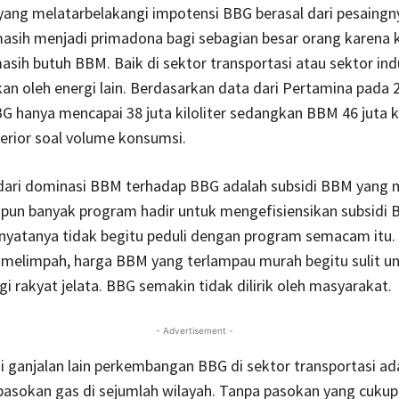
yang melatarbelakangi impotensi BBG berasal dari pesaingny
sih menjadi primadona bagi sebagian besar orang karena
sih butuh BBM. Baik di sektor transportasi atau sektor ind
ikan oleh energi lain. Berdasarkan data dari Pertamina pada 
 hanya mencapai 38 juta kiloliter sedangkan BBM 46 juta kil
ferior soal volume konsumsi.
 dari dominasi BBM terhadap BBG adalah subsidi BBM yang 
ipun banyak program hadir untuk mengefisiensikan subsidi 
nyatanya tidak begitu peduli dengan program semacam itu.
 melimpah, harga BBM yang terlampau murah begitu sulit u
gi rakyat jelata. BBG semakin tidak dilirik oleh masyarakat.
- Advertisement -
 ganjalan lain perkembangan BBG di sektor transportasi ad
pasokan gas di sejumlah wilayah. Tanpa pasokan yang cukup