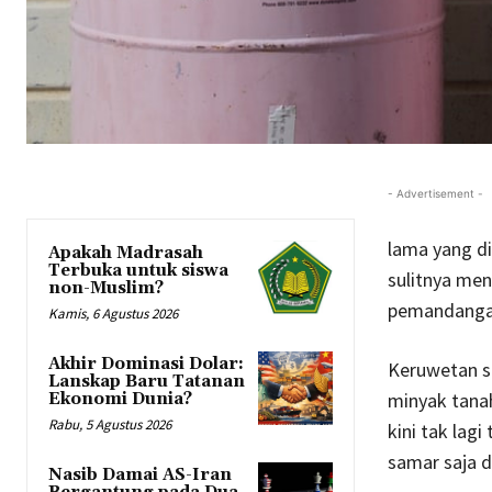
- Advertisement -
lama yang di
Apakah Madrasah
Terbuka untuk siswa
sulitnya me
non-Muslim?
pemandangan 
Kamis, 6 Agustus 2026
Akhir Dominasi Dolar:
Keruwetan s
Lanskap Baru Tatanan
minyak tanah
Ekonomi Dunia?
Rabu, 5 Agustus 2026
kini tak lag
samar saja d
Nasib Damai AS-Iran