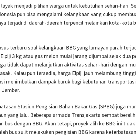
k layak menjadi pilihan warga untuk kebutuhan sehari-hari. S
ndonesia pun bisa mengalami kelangkaan yang cukup membua
nya terjadi di daerah-daerah terpencil melainkan kota-kota b
asus terbaru soal kelangkaan BBG yang lumayan parah terjad
Elpiji 3 kg atau gas melon mulai jarang dijumpai sejak dua 
rga tidak dapat melanjutkan aktivitas sehari-hari dengan m
sak. Kalau pun tersedia, harga Elpiji jauh melambung tinggi.
nsi menimbulkan dampak buruk bagi kebutuhan transportasi
i Jember.
batasan Stasiun Pengisian Bahan Bakar Gas (SPBG) juga mun
un yang lalu. Beberapa armada Transjakarta sempat beralih
bus dengan BBG. Akan tetapi, proyek alih ke BBG ini tidak 
lah bus sulit melakukan pengisian BBG karena keterbatasan f