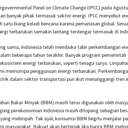
ergovernmental Panel on Climate Change (IPCC) pada Agust
n banyak pihak termasuk sektor energi. IPCC menyebut en
h satu biang keladi bencana karena pemanasan global. Seru
nergi terbarukan semakin lantang terdengar termasuk di Ind
ang sama, Indonesia telah membuka tabir perkembangan en
dalam beberapa tahun terakhir. Banyak program pemerintah
osistem energi terbarukan, seperti tenaga surya. Limpahan
emi memompa penggunaan energi terbarukan. Perkembang
strik dalam sektor transportasi pun ikut menunggangi tren 
, Bahan Bakar Minyak (BBM) masih terus digunakan oleh masy
gung perekonomian Indonesia masih ditopang sebagian besa
 yang melimpah. Tak ayal, konsumsi BBM begitu menjalar pa
i masyarakat. Rakyat akan berteriak jika harga BBM melonj