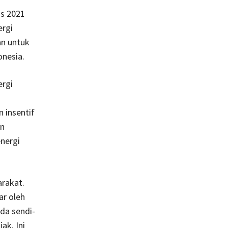
us 2021
ergi
an untuk
onesia.
ergi
 insentif
an
energi
arakat.
r oleh
da sendi-
ak. Ini