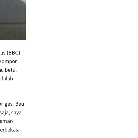
as (BBG).
 Kompor
hu betul
adalah
r gas. Bau
aja, saya
samar-
berbekas.