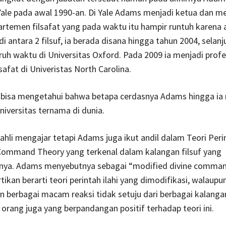
 Yale pada awal 1990-an. Di Yale Adams menjadi ketua dan
rtemen filsafat yang pada waktu itu hampir runtuh karena
di antara 2 filsuf, ia berada disana hingga tahun 2004, selanj
uh waktu di Universitas Oxford. Pada 2009 ia menjadi prof
lsafat di Univeristas North Carolina.
ta bisa mengetahui bahwa betapa cerdasnya Adams hingga ia
niversitas ternama di dunia.
ahli mengajar tetapi Adams juga ikut andil dalam Teori Perin
 Command Theory yang terkenal dalam kalangan filsuf yang
nya. Adams menyebutnya sebagai “modified divine comman
rtikan berarti teori perintah ilahi yang dimodifikasi, walaupun
berbagai macam reaksi tidak setuju dari berbagai kalangan
t orang juga yang berpandangan positif terhadap teori ini.