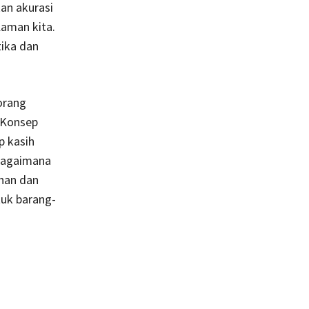
an akurasi
laman kita.
ika dan
orang
. Konsep
p kasih
 bagaimana
uhan dan
ntuk barang-