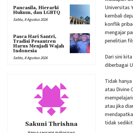
Universitas
Pancasila, Hierarki
Hukum, dan LGBTQ
kembali depa
Sabtu, 8 Agustus 2026
konflik priba
mengajar par
Pasca Hari Santri,
penelitian fi
Tradisi Pesantren
Harus Menjadi Wajah
Indonesia
Dari sini ki
Sabtu, 8 Agustus 2026
diberbagai U
Tidak hanya 
atau Divine
mempelajari
atau jika dia
mendapatkan 
tidak sediki
Sakuni Thrishna
Hanya seorang mahasiswa