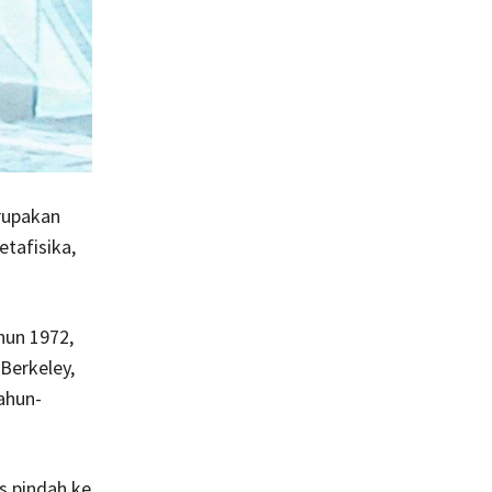
rupakan
etafisika,
hun 1972,
Berkeley,
ahun-
s pindah ke