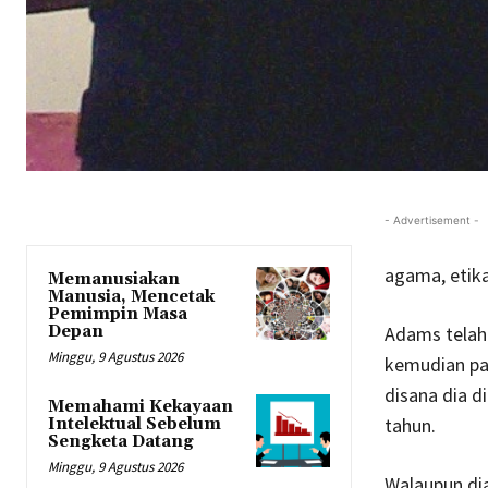
- Advertisement -
agama, etika
Memanusiakan
Manusia, Mencetak
Pemimpin Masa
Depan
Adams telah 
Minggu, 9 Agustus 2026
kemudian pad
disana dia d
Memahami Kekayaan
tahun.
Intelektual Sebelum
Sengketa Datang
Minggu, 9 Agustus 2026
Walaupun di