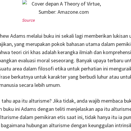
hew Adams melalui buku ini sekali lagi memberikan lukisan
ajikan, yang merupakan pokok bahasan utama dalam pemiki
ahwa teori ciri khas adalah kerangka ilmiah dan komprehens
ngkan evaluasi moral seseorang. Banyak upaya terbaru un
atu area dalam filosofi etika untuk perhatian ini menguraik
rase berkatnya untuk karakter yang berbudi luhur atau untu
manusia secara lebih umum.
tahu apa itu alturisme? Jika tidak, anda wajib membaca buku
 buku ini Adams dengan teliti menjelaskan apa itu alturism
lturisme dalam pemikiran etis saat ini, tidak hanya itu ia pu
 bagaimana hubungan alturisme dengan keunggulan intrinsi