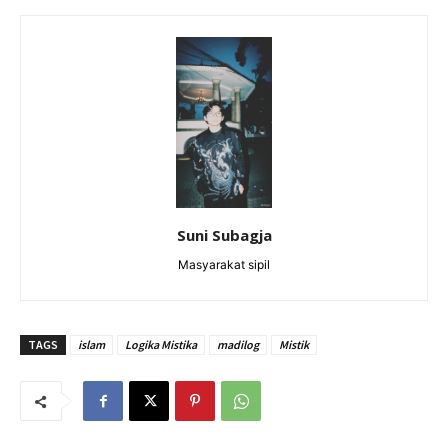
Suni Subagja
Masyarakat sipil
TAGS
islam
Logika Mistika
madilog
Mistik