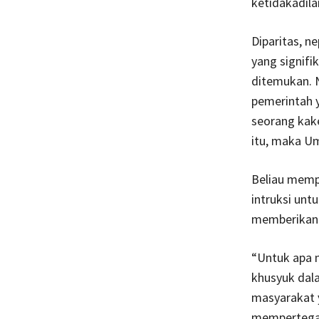
ketidakadil
Diparitas, 
yang signifi
ditemukan. N
pemerintah 
seorang kak
itu, maka U
Beliau memp
intruksi unt
memberikan r
“Untuk apa 
khusyuk dala
masyarakat y
mempertegas