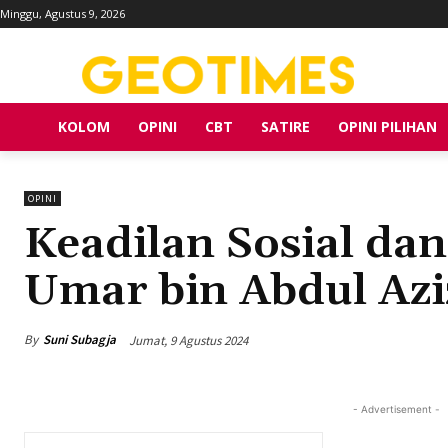
Minggu, Agustus 9, 2026
KOLOM
OPINI
CBT
SATIRE
OPINI PILIHAN
OPINI
Keadilan Sosial da
Umar bin Abdul Azi
By
Suni Subagja
Jumat, 9 Agustus 2024
- Advertisement -