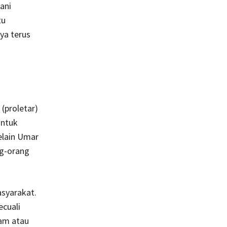
ani
tu
ya terus
(proletar)
untuk
elain Umar
ng-orang
syarakat.
ecuali
ham atau