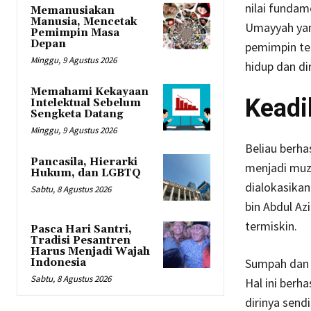
nilai fundam
Memanusiakan
Manusia, Mencetak
Umayyah yan
Pemimpin Masa
Depan
pemimpin ter
Minggu, 9 Agustus 2026
hidup dan d
Memahami Kekayaan
Keadi
Intelektual Sebelum
Sengketa Datang
Minggu, 9 Agustus 2026
Beliau berha
Pancasila, Hierarki
menjadi muza
Hukum, dan LGBTQ
dialokasikan
Sabtu, 8 Agustus 2026
bin Abdul Az
termiskin.
Pasca Hari Santri,
Tradisi Pesantren
Harus Menjadi Wajah
Sumpah dan 
Indonesia
Sabtu, 8 Agustus 2026
Hal ini berh
dirinya send