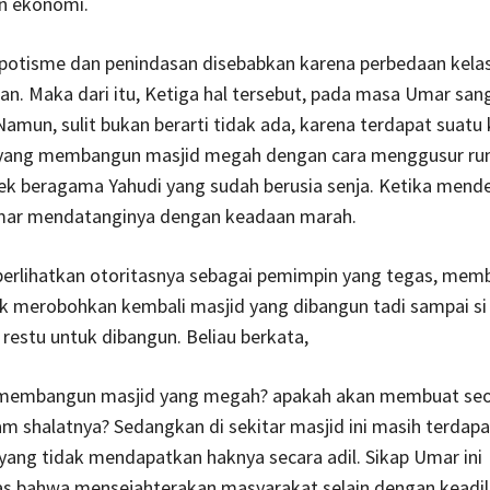
an ekonomi.
nepotisme dan penindasan disebabkan karena perbedaan kel
kan. Maka dari itu, Ketiga hal tersebut, pada masa Umar sang
amun, sulit bukan berarti tidak ada, karena terdapat suatu 
yang membangun masjid megah dengan cara menggusur r
ek beragama Yahudi yang sudah berusia senja. Ketika mende
mar mendatanginya dengan keadaan marah.
erlihatkan otoritasnya sebagai pemimpin yang tegas, mem
uk merobohkan kembali masjid yang dibangun tadi sampai si 
estu untuk dibangun. Beliau berkata,
membangun masjid yang megah? apakah akan membuat se
m shalatnya? Sedangkan di sekitar masjid ini masih terdapa
ang tidak mendapatkan haknya secara adil. Sikap Umar ini
 bahwa mensejahterakan masyarakat selain dengan keadil