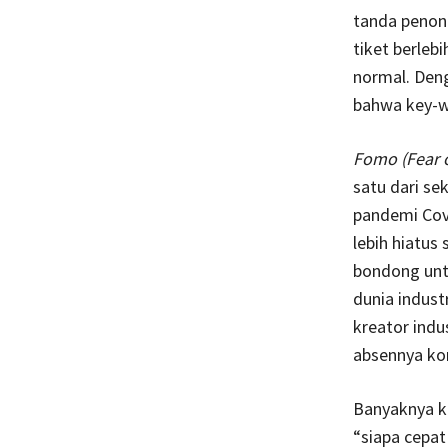
tanda penon
tiket berleb
normal. Den
bahwa key-wo
Fomo (Fear o
satu dari se
pandemi Cov
lebih hiatus
bondong untu
dunia indus
kreator ind
absennya ko
Banyaknya ke
“siapa cepat