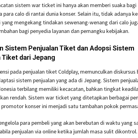
catan sistem war ticket ini hanya akan memberi suaka bagi
para calo di rantai dunia konser. Selain itu, tidak adanya k
si yang mengekang tindakan sewenang-wenang dari calo jug
ambahan bagi penyedia layanan dan pemangku kebijakan.
n Sistem Penjualan Tiket dan Adopsi Sistem
 Tiket dari Jepang
nsi pada penjualan tiket Coldplay, memunculkan diskursus 
ptasi sistem penjualan yang ada di Jepang. Sistem penjuala
donesia terbilang memiliki kecacatan, bahkan tingkat keadil
kan rendah. Sistem war ticket yang ditetapkan berbagai pe
u promotor konser ini menjadi satu tambahan pokok permas
engelola para pembeli yang akan berebutan di waktu yang s
bila penjualan via online ketika jumlah masa sulit dikontrol.