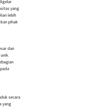
digelar
asitas yang
ian lebih
tkan pihak
esar dan
unik.
sebagian
 pada
uduk secara
a yang