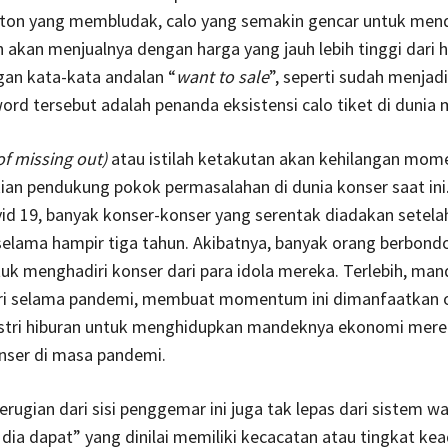
ton yang membludak, calo yang semakin gencar untuk men
ih akan menjualnya dengan harga yang jauh lebih tinggi dari 
gan kata-kata andalan “
want to sale
”, seperti sudah menjad
rd tersebut adalah penanda eksistensi calo tiket di dunia 
f missing out)
atau istilah ketakutan akan kehilangan mom
kian pendukung pokok permasalahan di dunia konser saat ini
id 19, banyak konser-konser yang serentak diadakan setela
 selama hampir tiga tahun. Akibatnya, banyak orang berbond
k menghadiri konser dari para idola mereka. Terlebih, ma
tri selama pandemi, membuat momentum ini dimanfaatkan o
ustri hiburan untuk menghidupkan mandeknya ekonomi mer
nser di masa pandemi.
rugian dari sisi penggemar ini juga tak lepas dari sistem wa
 dia dapat” yang dinilai memiliki kecacatan atau tingkat kea