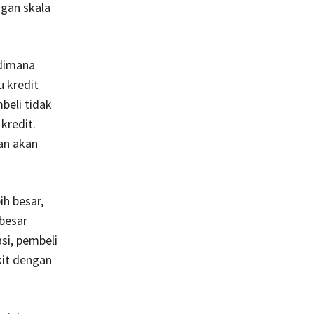
ngan skala
 dimana
u kredit
beli tidak
kredit.
ian akan
ih besar,
besar
si, pembeli
kit dengan