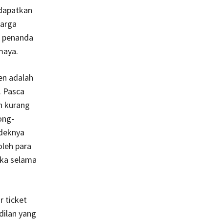
dapatkan
harga
i penanda
maya.
en adalah
. Pasca
h kurang
ong-
ndeknya
leh para
eka selama
r ticket
dilan yang