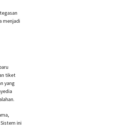
etegasan
a menjadi
baru
n tiket
an yang
nyedia
alahan.
ama,
 Sistem ini