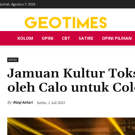
Jumat, Agustus 7, 2026
KOLOM
OPINI
CBT
SATIRE
OPINI PILIHAN
OPINI
Jamuan Kultur Toks
oleh Calo untuk Co
By
Rizqi Ashari
Sabtu, 1 Juli 2023