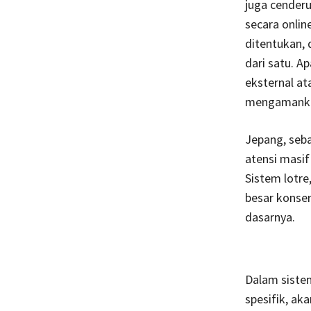
juga cenderu
secara onlin
ditentukan,
dari satu. A
eksternal at
mengamankan
Jepang, seba
atensi masif
Sistem lotre
besar konser
dasarnya.
Dalam sistem
spesifik, ak