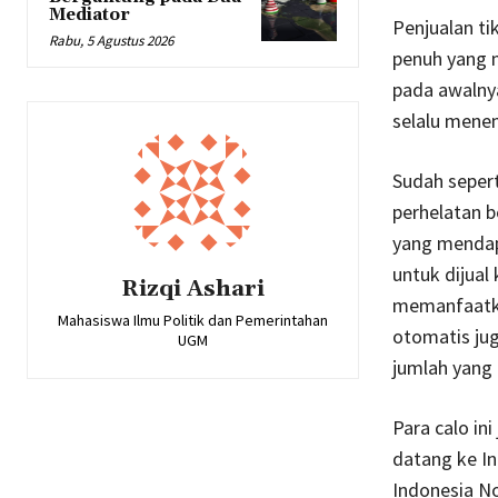
Mediator
Penjualan ti
Rabu, 5 Agustus 2026
penuh yang 
pada awalnya
selalu mene
Sudah sepert
perhelatan b
yang mendapa
untuk dijual
Rizqi Ashari
memanfaatkan
Mahasiswa Ilmu Politik dan Pemerintahan
otomatis jug
UGM
jumlah yang 
Para calo in
datang ke In
Indonesia No