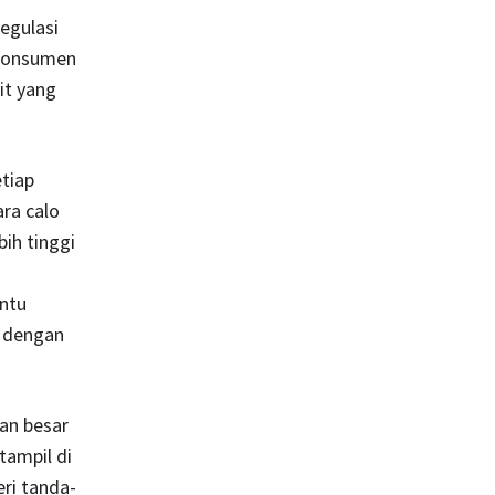
egulasi
 konsumen
it yang
etiap
ara calo
ih tinggi
antu
t dengan
tan besar
tampil di
ri tanda-