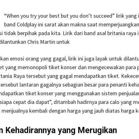
“When you try your best but you don’t succeed” lirik yang i
band Coldplay ini sarat akan makna saat memperjuangkan
 tidak berpihak pada kita. Lirik dari band asal britania raya 
dilantunkan Chris Martin untuk
n emosi orang yang gagal, lirik ini juga layak untuk dilant
iket yang memonopoli tiket konser dan mengecewakan para
itania Raya tersebut yang gagal mendapatkan tiket. Kekec
rsebut lantaran gagalnya sebagian besar para penanti keh
ndapatkan tiket konser yang menggunakan sistem penjuala
“siapa cepat dia dapat”, ditambah hadirnya para calo yang 
 menjualnya kembali dengan harga yang jauh diatas harga k
n Kehadirannya yang Merugikan