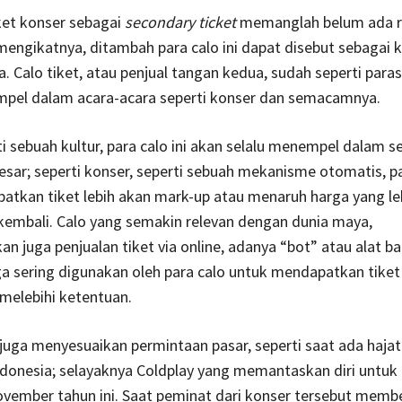
ket konser sebagai
secondary ticket
memanglah belum ada r
mengikatnya, ditambah para calo ini dapat disebut sebagai
. Calo tiket, atau penjual tangan kedua, sudah seperti paras
mpel dalam acara-acara seperti konser dan semacamnya.
i sebuah kultur, para calo ini akan selalu menempel dalam s
esar; seperti konser, seperti sebuah mekanisme otomatis, p
tkan tiket lebih akan mark-up atau menaruh harga yang leb
 kembali. Calo yang semakin relevan dengan dunia maya,
 juga penjualan tiket via online, adanya “bot” atau alat b
a sering digunakan oleh para calo untuk mendapatkan tike
melebihi ketentuan.
i juga menyesuaikan permintaan pasar, seperti saat ada haja
donesia; selayaknya Coldplay yang memantaskan diri untuk 
vember tahun ini. Saat peminat dari konser tersebut membe