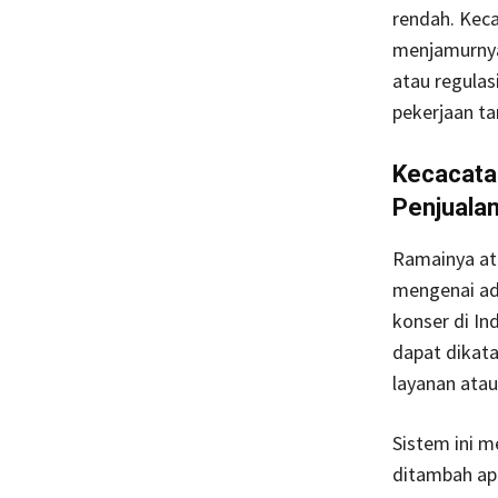
rendah. Keca
menjamurnya 
atau regula
pekerjaan t
Kecacata
Penjualan
Ramainya ate
mengenai ada
konser di In
dapat dikata
layanan ata
Sistem ini m
ditambah apa