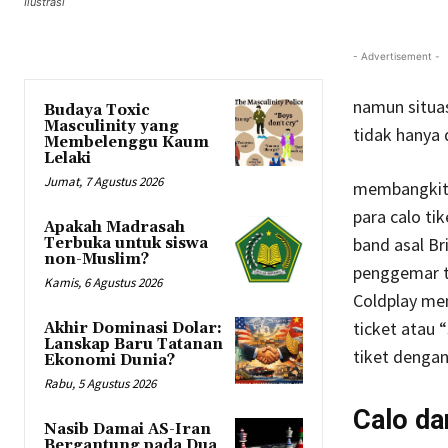
Ilustrasi
- Advertisement -
namun situasi
Budaya Toxic
Masculinity yang
tidak hanya 
Membelenggu Kaum
Lelaki
Jumat, 7 Agustus 2026
membangkitka
para calo t
Apakah Madrasah
band asal Br
Terbuka untuk siswa
non-Muslim?
penggemar te
Kamis, 6 Agustus 2026
Coldplay me
ticket atau 
Akhir Dominasi Dolar:
Lanskap Baru Tatanan
tiket dengan
Ekonomi Dunia?
Rabu, 5 Agustus 2026
Calo da
Nasib Damai AS-Iran
Bergantung pada Dua