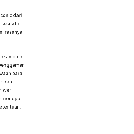
conic dari
 sesuatu
ini rasanya
unkan oleh
 penggemar
ewaan para
adiran
n war
memonopoli
etentuan.