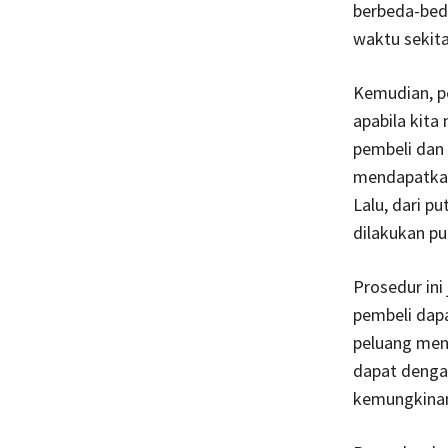
berbeda-beda
waktu sekita
Kemudian, pe
apabila kita
pembeli dan 
mendapatkan
Lalu, dari p
dilakukan pu
Prosedur ini
pembeli dap
peluang mend
dapat denga
kemungkinan