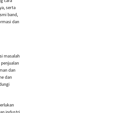
ng cara
a, serta
smi band,
ormasi dan
si masalah
 penjualan
aman dan
ine dan
dungi
erlukan
an industri