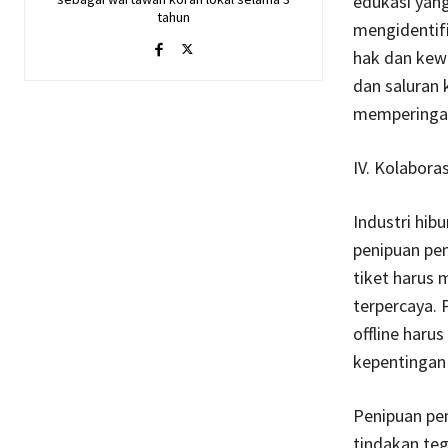
edukasi yang
tahun
mengidentifi
hak dan kewa
dan saluran 
memperingat
IV. Kolabora
Industri hi
penipuan pen
tiket harus
terpercaya. 
offline haru
kepentingan
Penipuan pen
tindakan teg