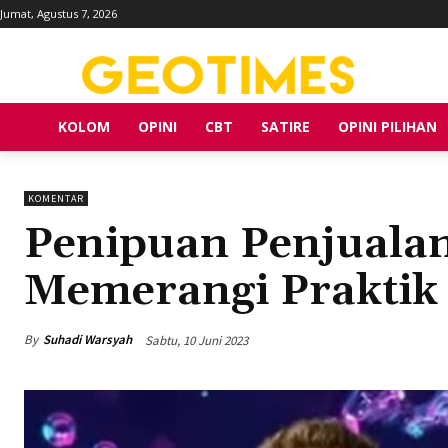
Jumat, Agustus 7, 2026
KOLOM
OPINI
CBT
SATIRE
OPINI PILIHAN
KOMENTAR
Penipuan Penjualan
Memerangi Praktik 
By
Suhadi Warsyah
Sabtu, 10 Juni 2023