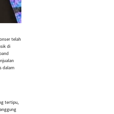
onser telah
sik di
 band
enjualan
is dalam
g tertipu,
rtanggung