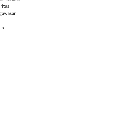
ritas
engawasan
ua