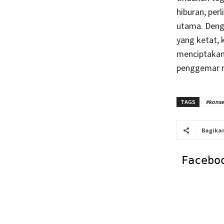
hiburan, per
utama. Denga
yang ketat, 
menciptakan 
penggemar 
TAGS
#konse
Bagika
Facebo