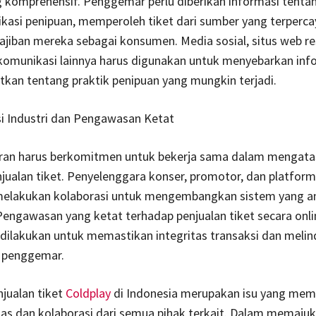
 komprehensif. Penggemar perlu diberikan informasi tenta
kasi penipuan, memperoleh tiket dari sumber yang terpercay
jiban mereka sebagai konsumen. Media sosial, situs web re
komunikasi lainnya harus digunakan untuk menyebarkan inf
kan tentang praktik penipuan yang mungkin terjadi.
si Industri dan Pengawasan Ketat
buran harus berkomitmen untuk bekerja sama dalam mengata
jualan tiket. Penyelenggara konser, promotor, dan platform
 melakukan kolaborasi untuk mengembangkan sistem yang 
Pengawasan yang ketat terhadap penjualan tiket secara onl
s dilakukan untuk memastikan integritas transaksi dan melin
 penggemar.
jualan tiket
Coldplay
di Indonesia merupakan isu yang mem
as dan kolaborasi dari semua pihak terkait. Dalam memajuk