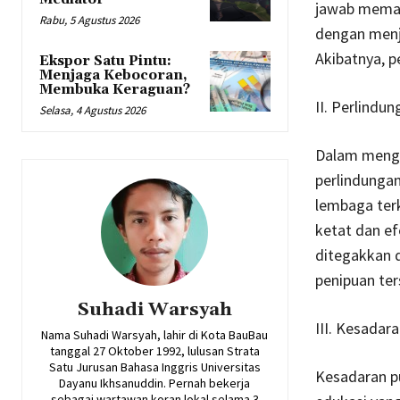
jawab meman
Rabu, 5 Agustus 2026
dengan menju
Akibatnya, p
Ekspor Satu Pintu:
Menjaga Kebocoran,
Membuka Keraguan?
II. Perlind
Selasa, 4 Agustus 2026
Dalam mengh
perlindungan
lembaga ter
ketat dan ef
ditegakkan d
penipuan ter
Suhadi Warsyah
III. Kesadar
Nama Suhadi Warsyah, lahir di Kota BauBau
tanggal 27 Oktober 1992, lulusan Strata
Satu Jurusan Bahasa Inggris Universitas
Kesadaran pu
Dayanu Ikhsanuddin. Pernah bekerja
sebagai wartawan koran lokal selama 3