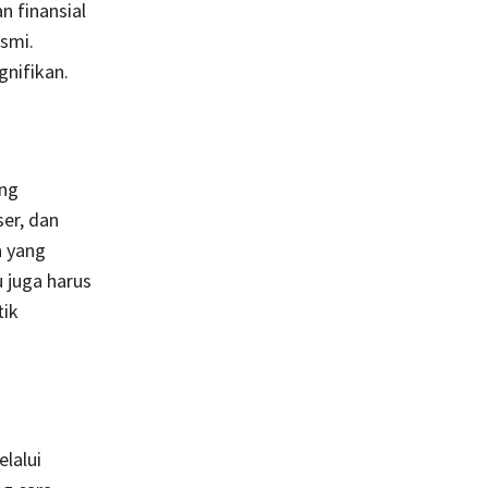
 finansial
esmi.
nifikan.
ong
er, dan
n yang
 juga harus
tik
lalui