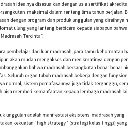
rasah idealnya disesuaikan dengan usia sertifikat akredita
rsangkutan maksimal dalam rentang lima tahun berjalan. Bi
asah dengan program dan produk unggulan yang diraihnya 
lomat ulung yang lantang berbicara kepada siapapun bahwa ”
 Madrasah Tercinta”.
ara pembelajar dari luar madrasah, para tamu kehormatan b
lipun akan mudah mengakses dan menikmatinya dengan pe
embanggakan bahwa madrasah bersangkutan benar benar hi
as. Seluruh organ tubuh madrasah bekerja dengan fungsiona
ya normal, sistem pernafasannya juga tidak terganggu, se
h bisa memberi kemanfaatan kepada lembaga madrasah lai
uk unggulan adalah manifestasi eksistensi madrasah yang
kan kekuatan ‘ high strategy ‘ (strategi kelas tinggi) yang 