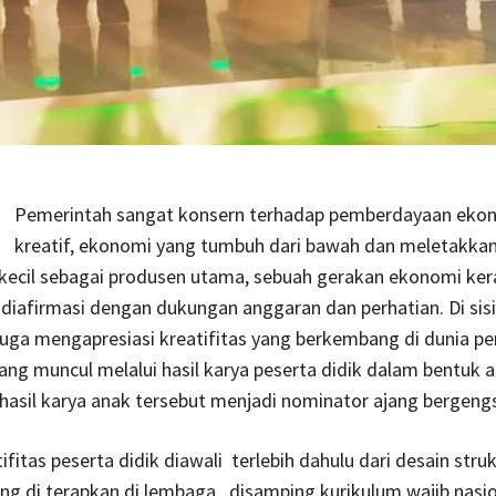
Pemerintah sangat konsern terhadap pemberdayaan eko
kreatif, ekonomi yang tumbuh dari bawah dan meletakka
kecil sebagai produsen utama, sebuah gerakan ekonomi ker
diafirmasi dengan dukungan anggaran dan perhatian. Di sisi 
uga mengapresiasi kreatifitas yang berkembang di dunia pe
yang muncul melalui hasil karya peserta didik dalam bentuk 
a hasil karya anak tersebut menjadi nominator ajang bergengs
ifitas peserta didik diawali terlebih dahulu dari desain stru
ng di terapkan di lembaga, disamping kurikulum wajib nasi