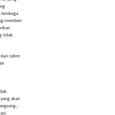
ing
n lembaga
ang memberi
rikan
g tidak
dari rahim
an
oduk
 yang akan
angsung ,
asi