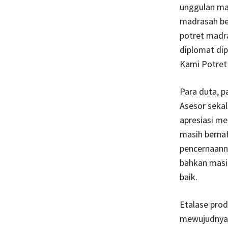
unggulan mad
madrasah be
potret madr
diplomat dip
Kami Potret
Para duta, p
Asesor seka
apresiasi m
masih bernaf
pencernaann
bahkan masi
baik.
Etalase prod
mewujudnyata