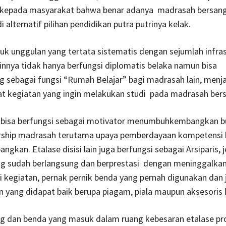
kepada masyarakat bahwa benar adanya madrasah bersan
 alternatif pilihan pendidikan putra putrinya kelak.
uk unggulan yang tertata sistematis dengan sejumlah infra
innya tidak hanya berfungsi diplomatis belaka namun bisa
ebagai fungsi “Rumah Belajar” bagi madrasah lain, menjad
at kegiatan yang ingin melakukan studi pada madrasah ber
a bisa berfungsi sebagai motivator menumbuhkembangkan 
rship madrasah terutama upaya pemberdayaan kompetensi 
gkan. Etalase disisi lain juga berfungsi sebagai Arsiparis, j
ng sudah berlangsung dan berprestasi dengan meninggalkan
 kegiatan, pernak pernik benda yang pernah digunakan dan 
yang didapat baik berupa piagam, piala maupun aksesoris l
ng dan benda yang masuk dalam ruang kebesaran etalase p