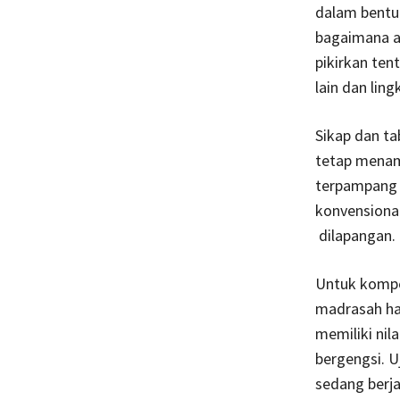
dalam bentuk
bagaimana ak
pikirkan ten
lain dan lin
Sikap dan ta
tetap menam
terpampang 
konvensional
dilapangan.
Untuk kompe
madrasah har
memiliki nil
bergengsi. U
sedang berja