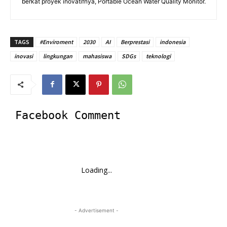
berkat proyek inovatifnya, Portable Ocean Water Quality Monitor.
TAGS
#Enviroment
2030
AI
Berprestasi
indonesia
inovasi
lingkungan
mahasiswa
SDGs
teknologi
Facebook Comment
Loading...
- Advertisement -