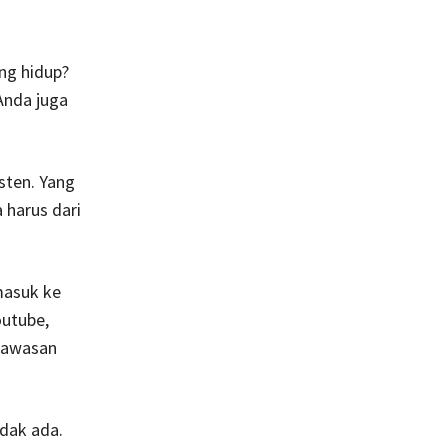
ng hidup?
Anda juga
sten. Yang
 harus dari
masuk ke
outube,
wawasan
idak ada.