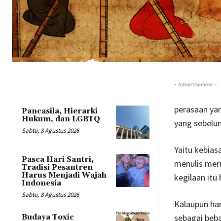
- Advertisement -
perasaan ya
Pancasila, Hierarki
Hukum, dan LGBTQ
yang sebelu
Sabtu, 8 Agustus 2026
Yaitu kebia
Pasca Hari Santri,
menulis meru
Tradisi Pesantren
Harus Menjadi Wajah
kegilaan itu 
Indonesia
Sabtu, 8 Agustus 2026
Kalaupun ha
sebagai beba
Budaya Toxic