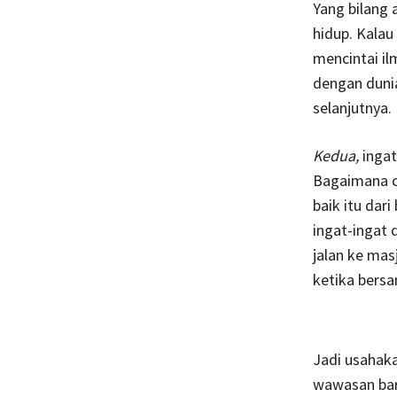
Yang bilang 
hidup. Kalau
mencintai i
dengan dunia
selanjutnya.
Kedua,
ingat
Bagaimana c
baik itu dar
ingat-ingat 
jalan ke mas
ketika bersa
Jadi usahak
wawasan baru