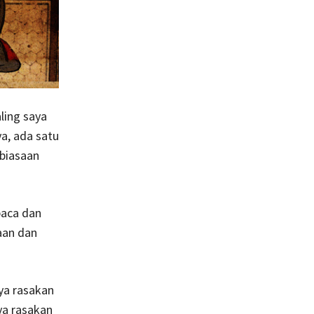
ling saya
a, ada satu
biasaan
baca dan
aan dan
ya rasakan
ya rasakan