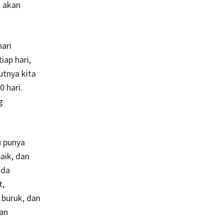
a akan
ari
ap hari,
utnya kita
 hari.
g
u punya
aik, dan
nda
t,
 buruk, dan
kan