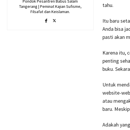
Pondok Pesantren Babus Salam
tahu.
Tangerang | Peminat Kajian Sufisme,
Filsafat dan Keislaman.
Itu baru set
Anda bisa ja
pasti akan m
Karena itu, 
penting seha
buku. Sekara
Untuk mend
website-webs
atau mengak
baru. Meskip
Adakah yang 