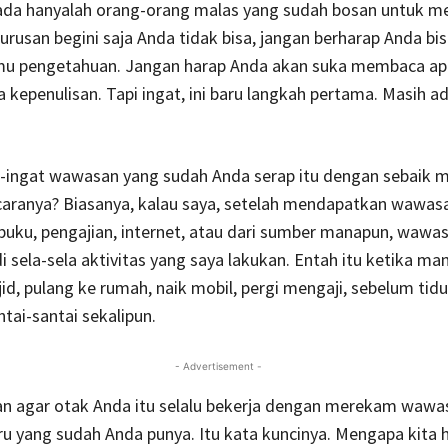
ada hanyalah orang-orang malas yang sudah bosan untuk me
 urusan begini saja Anda tidak bisa, jangan berharap Anda bi
lmu pengetahuan. Jangan harap Anda akan suka membaca apa
 kepenulisan. Tapi ingat, ini baru langkah pertama. Masih a
-ingat wawasan yang sudah Anda serap itu dengan sebaik m
aranya? Biasanya, kalau saya, setelah mendapatkan wawasa
i buku, pengajian, internet, atau dari sumber manapun, wawas
di sela-sela aktivitas yang saya lakukan. Entah itu ketika ma
jid, pulang ke rumah, naik mobil, pergi mengaji, sebelum tidu
ntai-santai sekalipun.
- Advertisement -
an agar otak Anda itu selalu bekerja dengan merekam wawa
 yang sudah Anda punya. Itu kata kuncinya. Mengapa kita 