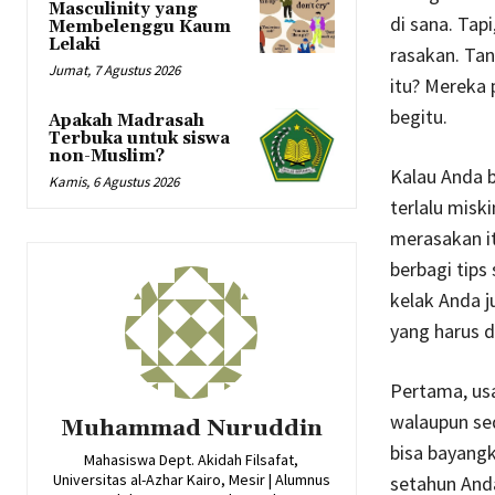
Masculinity yang
di sana. Tap
Membelenggu Kaum
Lelaki
rasakan. Ta
Jumat, 7 Agustus 2026
itu? Mereka
begitu.
Apakah Madrasah
Terbuka untuk siswa
non-Muslim?
Kalau Anda b
Kamis, 6 Agustus 2026
terlalu mis
merasakan it
berbagi tip
kelak Anda 
yang harus d
Pertama, us
walaupun sed
Muhammad Nuruddin
bisa bayangk
Mahasiswa Dept. Akidah Filsafat,
Universitas al-Azhar Kairo, Mesir | Alumnus
setahun And