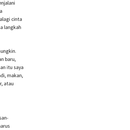
njalani
sa
lagi cinta
da langkah
ungkin.
n baru,
an itu saya
ndi, makan,
r, atau
san-
harus