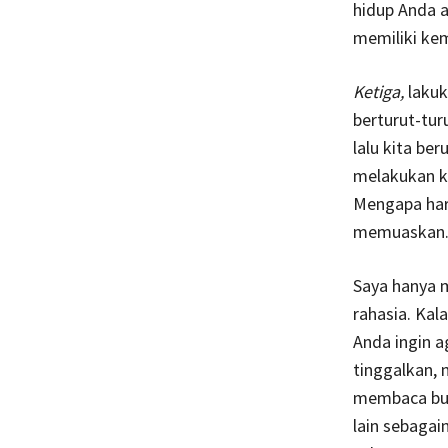
hidup Anda 
memiliki ke
Ketiga,
lakuk
berturut-tur
lalu kita be
melakukan ke
Mengapa haru
memuaskan
Saya hanya m
rahasia. Kal
Anda ingin a
tinggalkan, 
membaca buk
lain sebagai