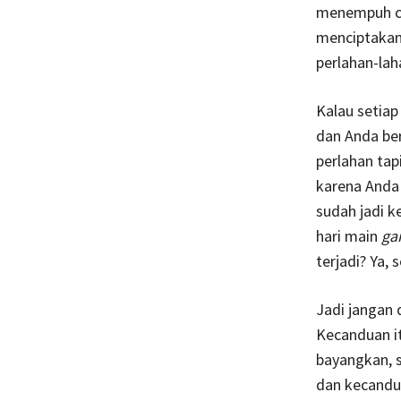
menempuh car
menciptakan
perlahan-lah
Kalau setia
dan Anda be
perlahan tap
karena Anda 
sudah jadi k
hari main
ga
terjadi? Ya, s
Jadi jangan 
Kecanduan it
bayangkan, s
dan kecandua