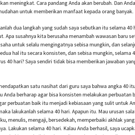
akan meningkat. Cara pandang Anda akan berubah. Dan And
mudahan untuk memberikan manfaat kepada orang banyak.
anlah dua langkah yang sudah saya sebutkan itu selama 40 h
ut. Apa susahnya kita berusaha menambah wawasan baru seti
rusaha untuk selalu mengingatnya sebisa mungkin, dan selanj
dua hal itu secara konsisten, dan sebisa mungkin, selama 40
s 40 hari? Saya sendiri tidak bisa memberikan jawaban yan
.
endapatkan satu nasihat dari guru saya bahwa angka 40 it
au Anda berharap agar bisa konsisten melakukan perbuatan b
gar perbuatan baik itu menjadi kebiasaan yang sulit untuk A
maka lakukanlah selama 40 hari. Apapun itu. Mau urusan sala
u, menulis, mengaji, bersedekah, memperbaiki akhlak yang
nya. Lakukan selama 40 hari. Kalau Anda berhasil, saya ucap