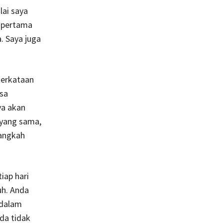
lai saya
m pertama
. Saya juga
Perkataan
sa
ya akan
 yang sama,
langkah
iap hari
uh. Anda
 dalam
da tidak