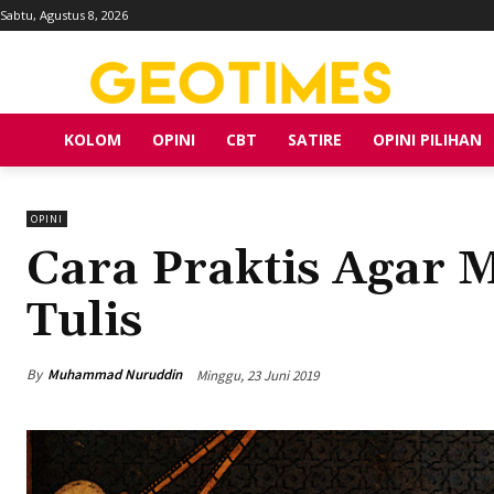
Sabtu, Agustus 8, 2026
KOLOM
OPINI
CBT
SATIRE
OPINI PILIHAN
OPINI
Cara Praktis Agar 
Tulis
By
Muhammad Nuruddin
Minggu, 23 Juni 2019