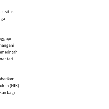
s-situs
uga
nggapi
enangani
pemerintah
menteri
mberikan
ukan (NIK)
kan bagi