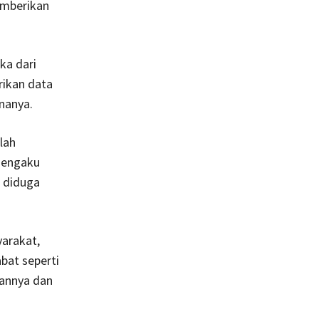
emberikan
ka dari
rikan data
nanya.
lah
mengaku
g diduga
yarakat,
bat seperti
rannya dan