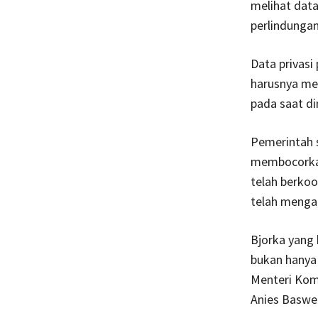
melihat dat
perlindunga
Data privasi
harusnya men
pada saat di
Pemerintah s
membocorkan
telah berkoo
telah menga
Bjorka yang 
bukan hanya 
Menteri Kom
Anies Baswe