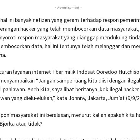
- Advertisement -
hal ini banyak netizen yang geram terhadap respon pemeri
erangan hacker yang telah membocorkan data masyarakat,
yoroti respon masyarakat yang dianggap mendukung tinda
membocorkan data, hal ini tentunya telah melanggar dan me
na.
uran layanan internet fiber milik Indosat Ooredoo Hutchiso
menyampaikan “Jangan sampe ruang kita diisi dengan ilegal
 pahlawan. Aneh kita, saya lihat beritanya, kok ilegal hacker
awan yang dielu-elukan,” kata Johnny, Jakarta, Jum’at (9/9/2
pon masyarakat ini beralasan, menurut kalian apakah kita h
jorka atau tidak?