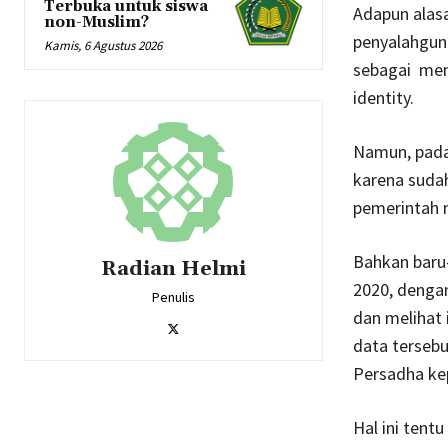
Terbuka untuk siswa
Adapun alasa
non-Muslim?
penyalahgun
Kamis, 6 Agustus 2026
sebagai mem
identity.
Namun, pada 
karena suda
pemerintah m
Bahkan baru
Radian Helmi
2020, denga
Penulis
dan melihat 
data tersebu
Persadha ke
Hal ini ten