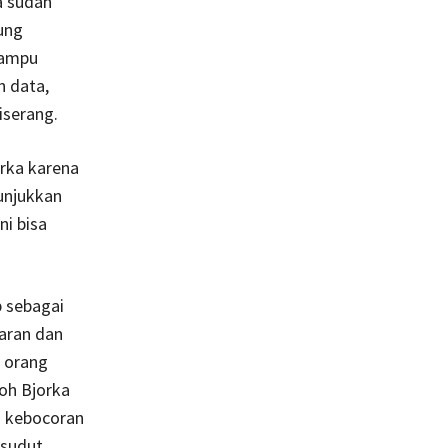
a sudah
ung
mampu
n data,
serang.
rka karena
unjukkan
i bisa
p sebagai
naran dan
h orang
toh Bjorka
n kebocoran
 sudut