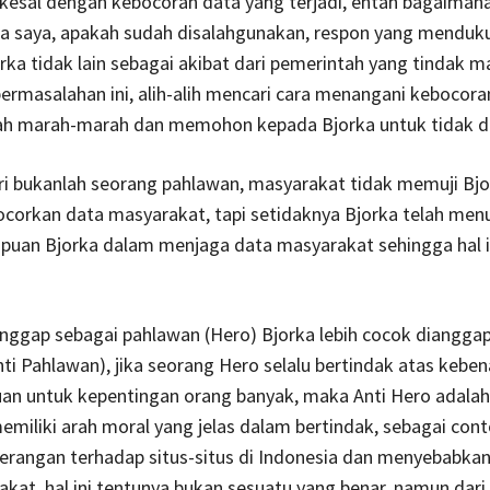
 kesal dengan kebocoran data yang terjadi, entah bagaiman
ta saya, apakah sudah disalahgunakan, respon yang menduk
rka tidak lain sebagai akibat dari pemerintah yang tindak 
rmasalahan ini, alih-alih mencari cara menangani kebocora
h marah-marah dan memohon kepada Bjorka untuk tidak di
ri bukanlah seorang pahlawan, masyarakat tidak memuji Bjo
corkan data masyarakat, tapi setidaknya Bjorka telah men
uan Bjorka dalam menjaga data masyarakat sehingga hal in
nggap sebagai pahlawan (Hero) Bjorka lebih cocok diangga
nti Pahlawan), jika seorang Hero selalu bertindak atas kebe
uan untuk kepentingan orang banyak, maka Anti Hero adala
emiliki arah moral yang jelas dalam bertindak, sebagai con
erangan terhadap situs-situs di Indonesia dan menyebabka
kat, hal ini tentunya bukan sesuatu yang benar, namun dari