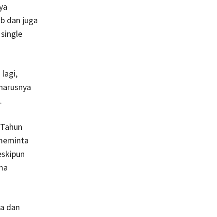
ya
b dan juga
single
lagi,
harusnya
.
 Tahun
 meminta
eskipun
ama
ta dan