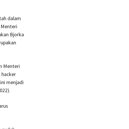
ntah dalam
 Menteri
kan Bjorka
rupakan
n Menteri
 hacker
 ini menjadi
022).
arus