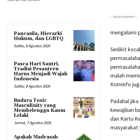
- Advertisement -
mengalami pe
Pancasila, Hierarki
Hukum, dan LGBTQ
Sabtu, 8 Agustus 2026
Sedikit koc
permasalaha
Pasca Hari Santri,
permasalahan
Tradisi Pesantren
Harus Menjadi Wajah
malah memin
Indonesia
Kominfo jug
Sabtu, 8 Agustus 2026
Padahal jika
Budaya Toxic
Masculinity yang
kewajiban b
Membelenggu Kaum
Lelaki
dan Kartu Ke
Jumat, 7 Agustus 2026
masyarakat y
Apakah Madrasah