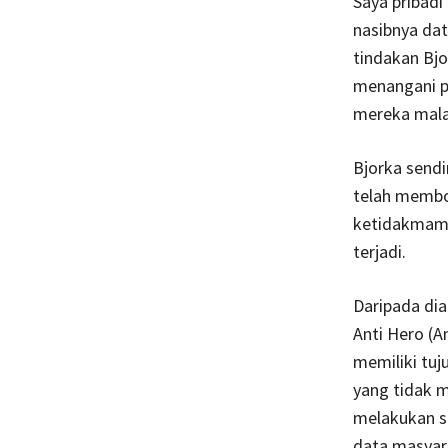
Saya pribadi
nasibnya da
tindakan Bjo
menangani pe
mereka mala
Bjorka sendi
telah membo
ketidakmamp
terjadi.
Daripada dia
Anti Hero (A
memiliki tuj
yang tidak m
melakukan s
data masyara