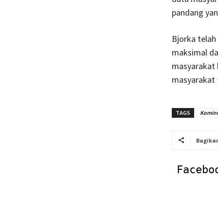
pandang yang
Bjorka tela
maksimal da
masyarakat 
masyarakat t
TAGS
Komin
Bagika
Facebo