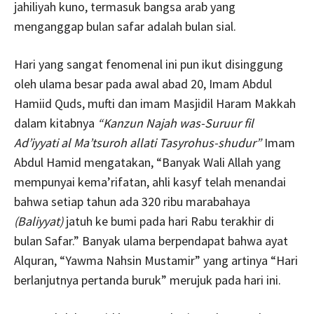
jahiliyah kuno, termasuk bangsa arab yang
menganggap bulan safar adalah bulan sial.
Hari yang sangat fenomenal ini pun ikut disinggung
oleh ulama besar pada awal abad 20, Imam Abdul
Hamiid Quds, mufti dan imam Masjidil Haram Makkah
dalam kitabnya
“Kanzun Najah was-Suruur fil
Ad’iyyati al Ma’tsuroh allati Tasyrohus-shudur”
Imam
Abdul Hamid mengatakan, “Banyak Wali Allah yang
mempunyai kema’rifatan, ahli kasyf telah menandai
bahwa setiap tahun ada 320 ribu marabahaya
(Baliyyat)
jatuh ke bumi pada hari Rabu terakhir di
bulan Safar.” Banyak ulama berpendapat bahwa ayat
Alquran, “Yawma Nahsin Mustamir” yang artinya “Hari
berlanjutnya pertanda buruk” merujuk pada hari ini.