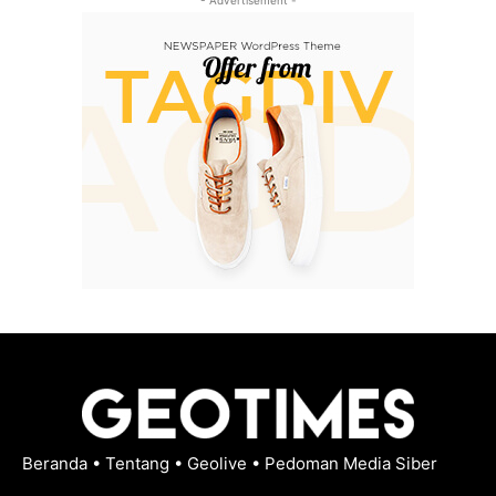
- Advertisement -
Beranda
•
Tentang
•
Geolive
•
Pedoman Media Siber