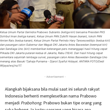
Ketua Umum Partai Gerindra Prabowo Subianto (ketiga kiri) bersama Presiden PKS
Sohibul Iman (ketiga kanan), Ketua Umum PAN Zulkifli Hasan (kanan), tokoh PAN
Amien Rais (kedua kanan), Ketua Umum Partai Perindo Hary Tanoesoedibjo (kedua kiri)
dan pasangan calon Gubernur dan Wagub DKI Jakarta Anies Baswedan (keempat kiri)
dan Sandiaga Uno (kiri) memberikan keterangan pers menanggapi hasil hitung cepat
Pilkada DKI Jakarta putaran kedua di Jakarta, Rabu (19/4). Dari hasil hitung cepat
sementara sejumlah lembaga survei, pasangan calon Anies Baswedan-Sandiaga Uno
menang atas Basuki Tjahaja Purnama - Djarot Syaiful Hidayat. ANTARA FOTO/Dedi
Wijaya/wsj/nz/17.
- Advertisement -
Alangkah bijaksana bila mulai saat ini seluruh rakyat
Indonesia berhenti memplesetkan nama Prabowo
menjadi
Prabohong
. Prabowo bukan tipe orang yang
suka bohong. Ia justru seorang yang bicara apa