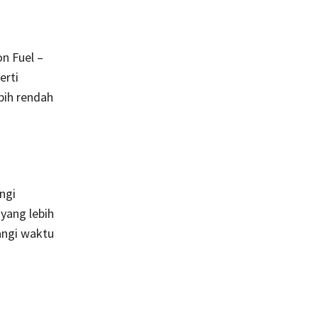
n Fuel –
erti
bih rendah
ngi
yang lebih
angi waktu