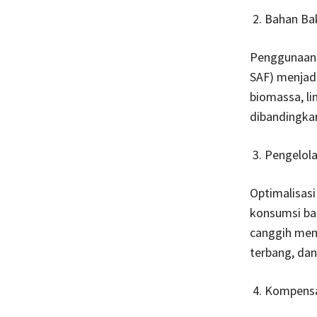
Bahan Bak
Penggunaan b
SAF) menjadi
biomassa, li
dibandingkan
Pengelola
Optimalisas
konsumsi bah
canggih mem
terbang, da
Kompensa