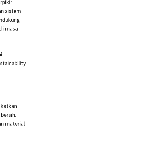
pikir
an sistem
endukung
 di masa
i
tainability
gkatkan
bersih.
n material