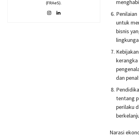
menghabis
(FRAeS).
Penilaian
untuk mem
bisnis ya
lingkunga
Kebijakan
kerangka 
pengenalan
dan penal
Pendidika
tentang p
perilaku 
berkelanj
Narasi ekono