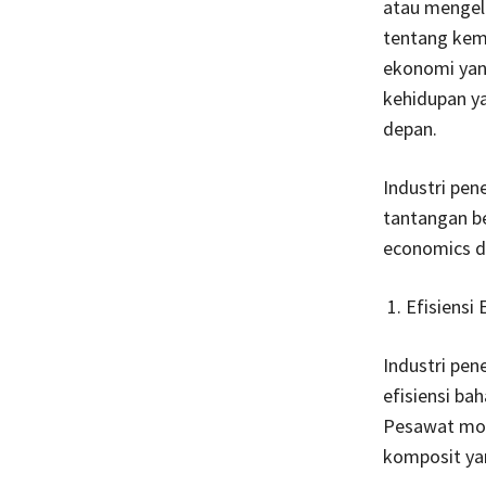
atau mengelo
tentang kema
ekonomi yan
kehidupan ya
depan.
Industri pen
tantangan be
economics da
Efisiensi
Industri pe
efisiensi ba
Pesawat mod
komposit yan