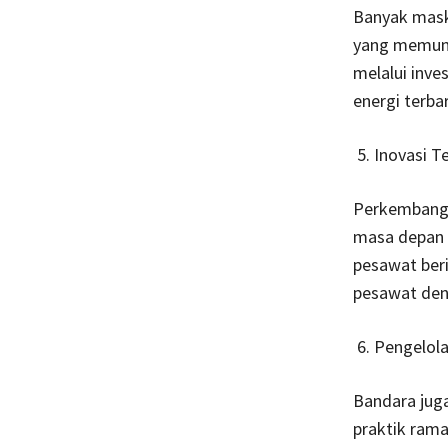
Banyak mask
yang memun
melalui inve
energi terba
Inovasi T
Perkembangan
masa depan 
pesawat ber
pesawat deng
Pengelola
Bandara jug
praktik rama