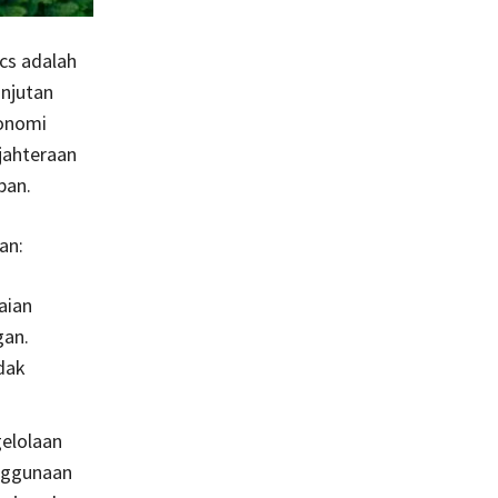
cs adalah
anjutan
konomi
jahteraan
pan.
an:
aian
gan.
dak
gelolaan
enggunaan