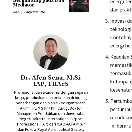
Bergantung pada Dua
energi te
Mediator
dan prakt
Rabu, 5 Agustus 2026
Inovasi d
teknologi
Contohnya
energi be
Keadilan 
memastik
termasuk 
Dr. Afen Sena, M.Si.
ketimpan
IAP, FRAeS
kesehatan
Profesional dan akademis dengan sejarah
kerja, pendidikan dan pelatihan di bidang
Pertumbuh
penerbangan dan bisnis kedirgantaraan.
Alumni PLP/ STPI/ PPI Curug, Doktor
pertumbuh
Manajemen Pendidikan dari Universitas
mendukung
Negeri Jakarta, International Airport
Professional (IAP) dari ICAO-ACI AMPAP
Ini berar
dan Fellow Royal Aeronautical Society