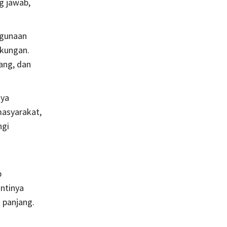
g jawab,
ggunaan
gkungan.
ang, dan
nya
asyarakat,
ngi
p
ntinya
 panjang.