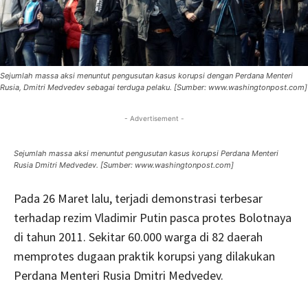
Sejumlah massa aksi menuntut pengusutan kasus korupsi dengan Perdana Menteri
Rusia, Dmitri Medvedev sebagai terduga pelaku. [Sumber: www.washingtonpost.com]
- Advertisement -
Sejumlah massa aksi menuntut pengusutan kasus korupsi Perdana Menteri
Rusia Dmitri Medvedev. [Sumber: www.washingtonpost.com]
Pada 26 Maret lalu, terjadi demonstrasi terbesar
terhadap rezim Vladimir Putin pasca protes Bolotnaya
di tahun 2011. Sekitar 60.000 warga di 82 daerah
memprotes dugaan praktik korupsi yang dilakukan
Perdana Menteri Rusia Dmitri Medvedev.