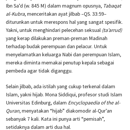
Ibn Sa’d (w. 845 M) dalam magnum opusnya,
Tabaqat
al-Kubra
, menceritakan ayat jilbab –QS. 33:59–
diturunkan untuk merespons hal yang sangat spesifik.
Yakni, untuk menghindari pelecehan seksual
(ta’arrud)
yang kerap dilakukan preman-preman Madinah
terhadap budak perempuan dan pelacur. Untuk
menyelamatkan keluarga Nabi dan perempuan Islam,
mereka diminta memakai penutup kepala sebagai
pembeda agar tidak diganggu.
Selain jilbab, ada istilah yang cukup terkenal dalam
Islam, yakni hijab. Mona Siddiqui, profesor studi Islam
Universitas Edinburg, dalam
Encyclopaedia of the al-
Quran
, menyatakan “hijab” diakomodir al-Qur’an
sebanyak 7 kali. Kata ini punya arti “pemisah”,
setidaknya dalam arti dua hal.