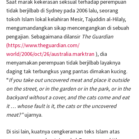
Saat marak kekerasan seksual terhadap perempuan
tidak berjilbab di Sydney pada 2006 lalu, seorang
tokoh Islam lokal kelahiran Mesir, Tajuddin al-Hilaly,
mengumandangkan sikap mencengangkan di sebuah
pengajian. Sebagaimana dilansir
The Guardian
(https://www.theguardian.com/
world/2006/oct/26/australia.
marktran
), dia
menyamakan perempuan tidak berjilbab layaknya
daging tak terbungkus yang pantas dimakan kucing.
“
If you take out uncovered meat and place it outside
on the street, or in the garden or in the park, or in the
backyard without a cover, and the cats come and eat
it … whose fault is it, the cats or the uncovered
meat?”
ujarnya.
Di sisi lain, kuatnya cengkeraman teks Islam atas