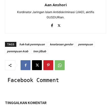
Aan Anshori
Kordinator Jaringan Islam Antidiskriminasi (JIAD), aktifis
GUSDURian.
TAGS
hak-hak perempuan
kesetaraan gender
perempuan
perempuan Arab
tren jilbab
Facebook Comment
TINGGALKAN KOMENTAR