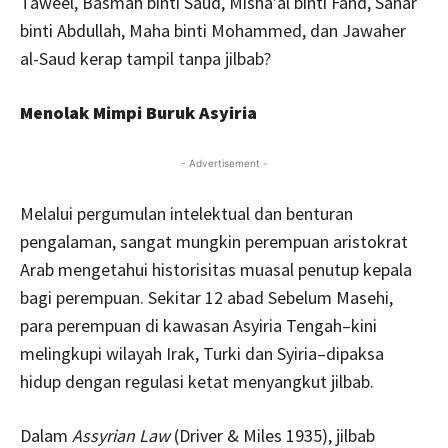
Taweel, Basmah binti Saud, Misha’al binti Fahd, Sahar
binti Abdullah, Maha binti Mohammed, dan Jawaher
al-Saud kerap tampil tanpa jilbab?
Menolak Mimpi Buruk Asyiria
- Advertisement -
Melalui pergumulan intelektual dan benturan
pengalaman, sangat mungkin perempuan aristokrat
Arab mengetahui historisitas muasal penutup kepala
bagi perempuan. Sekitar 12 abad Sebelum Masehi,
para perempuan di kawasan Asyiria Tengah–kini
melingkupi wilayah Irak, Turki dan Syiria–dipaksa
hidup dengan regulasi ketat menyangkut jilbab.
Dalam
Assyrian Law
(Driver & Miles 1935), jilbab