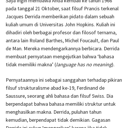
Saya ingin membawa Anda kembali ke tahun 1966
pada tanggal 21 Oktober, saat filsuf Prancis terkenal
Jacques Derrida memberikan pidato dalam sebuah
kuliah umum di Universitas John Hopkins. Kuliah ini
dihadiri oleh berbagai profesor dan filosof ternama,
antara lain Roland Barthes, Michel Foucault, dan Paul
de Man. Mereka mendengarkannya berbicara. Derrida
membuat pernyataan mengejutkan bahwa ‘bahasa
tidak memiliki makna’ (
language has no meaning
).
Pernyataannya ini sebagai sanggahan terhadap pikiran
filsuf strukturalisme abad ke-19, Ferdinand de
Saussure, seorang ahli bahasa dan filsuf Swiss. Dia
berpendapat bahwa bahasa memiliki struktur untuk
menghasilkan makna. Derrida, puluhan tahun
kemudian, berpendapat tidak demikian. Gagasan
Derrida ini cukup ‘mengerikan’ karena jika tidak