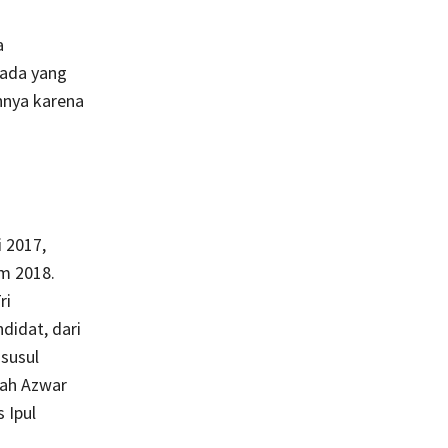
a
kada yang
hnya karena
 2017,
m 2018.
ri
didat, dari
isusul
lah Azwar
 Ipul