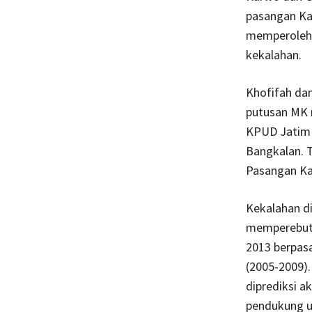
pasangan Kar
memperoleh 4
kekalahan.
Khofifah da
putusan MK 
KPUD Jatim 
Bangkalan. T
Pasangan Ka
Kekalahan d
memperebutka
2013 berpas
(2005-2009)
diprediksi a
pendukung ut