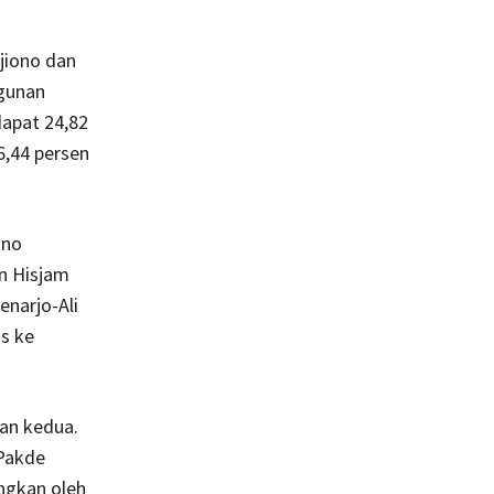
jiono dan
ngunan
apat 24,82
6,44 persen
ono
n Hisjam
narjo-Ali
s ke
an kedua.
 Pakde
ngkan oleh