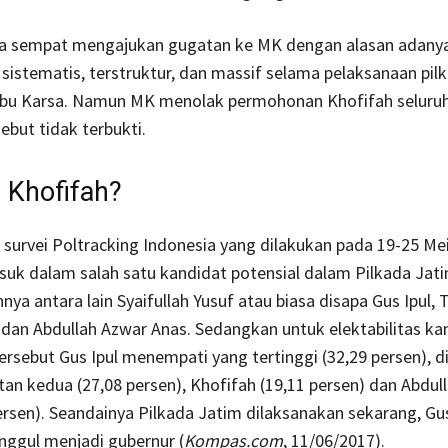
ga sempat mengajukan gugatan ke MK dengan alasan adany
sistematis, terstruktur, dan massif selama pelaksanaan pil
ubu Karsa. Namun MK menolak permohonan Khofifah seluru
ebut tidak terbukti.
 Khofifah?
survei Poltracking Indonesia yang dilakukan pada 19-25 Mei
uk dalam salah satu kandidat potensial dalam Pilkada Jati
nya antara lain Syaifullah Yusuf atau biasa disapa Gus Ipul, T
 dan Abdullah Azwar Anas. Sedangkan untuk elektabilitas kan
 tersebut Gus Ipul menempati yang tertinggi (32,29 persen), d
tan kedua (27,08 persen), Khofifah (19,11 persen) dan Abdul
ersen). Seandainya Pilkada Jatim dilaksanakan sekarang, Gus
nggul menjadi gubernur (
Kompas.com
, 11/06/2017).