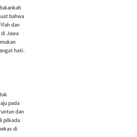
 Bukankah
 kuat bahwa
ifah dan
 di Jawa
nemukan
ngat hati-
tuk
aju pada
runtun dan
 pilkada.
ekas di