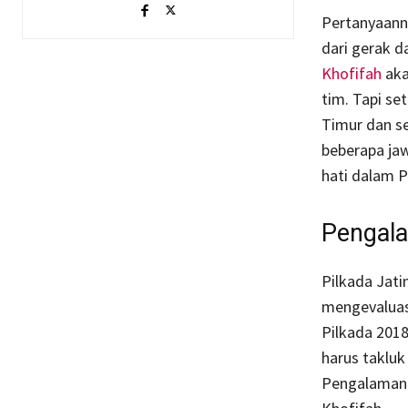
Pertanyaann
dari gerak d
Khofifah
aka
tim. Tapi se
Timur dan s
beberapa ja
hati dalam P
Pengal
Pilkada Jati
mengevaluas
Pilkada 2018
harus takluk
Pengalaman–