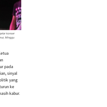
gelar konser
mur, Minggu
Ketua
an
ur pada
an, sinyal
litik yang
turun ke
masih kabur.