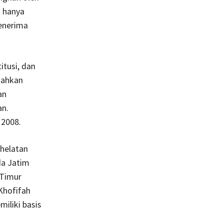
i hanya
menerima
tusi, dan
tahkan
an
an.
 2008.
helatan
da Jatim
 Timur
Khofifah
iliki basis