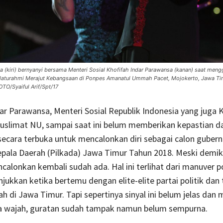
a (kiri) bernyanyi bersama Menteri Sosial Khofifah Indar Parawansa (kanan) saat meng
ilaturahmi Merajut Kebangsaan di Ponpes Amanatul Ummah Pacet, Mojokerto, Jawa Ti
TO/Syaiful Arif/Spt/17
ar Parawansa, Menteri Sosial Republik Indonesia yang juga 
limat NU, sampai saat ini belum memberikan kepastian d
ecara terbuka untuk mencalonkan diri sebagai calon gubern
pala Daerah (Pilkada) Jawa Timur Tahun 2018. Meski demiki
calonkan kembali sudah ada. Hal ini terlihat dari manuver po
njukkan ketika bertemu dengan elite-elite partai politik dan 
h di Jawa Timur. Tapi sepertinya sinyal ini belum jelas dan 
sa wajah, guratan sudah tampak namun belum sempurna.