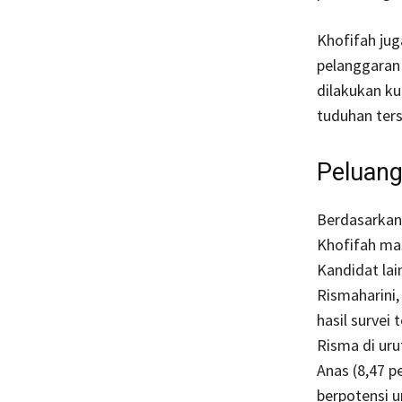
Khofifah ju
pelanggaran 
dilakukan k
tuduhan ters
Peluang
Berdasarkan 
Khofifah mas
Kandidat lain
Rismaharini,
hasil survei
Risma di uru
Anas (8,47 p
berpotensi u