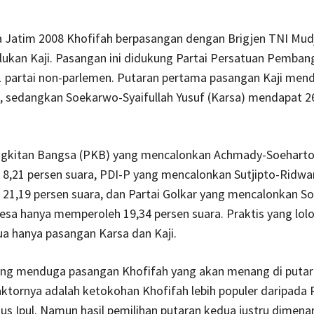
a Jatim 2008 Khofifah berpasangan dengan Brigjen TNI Mud
lukan Kaji. Pasangan ini didukung Partai Persatuan Pemba
1 partai non-parlemen. Putaran pertama pasangan Kaji mend
, sedangkan Soekarwo-Syaifullah Yusuf (Karsa) mendapat 2
ngkitan Bangsa (PKB) yang mencalonkan Achmady-Soehart
8,21 persen suara, PDI-P yang mencalonkan Sutjipto-Ridwa
1,19 persen suara, dan Partai Golkar yang mencalonkan Soe
sa hanya memperoleh 19,34 persen suara. Praktis yang lolo
a hanya pasangan Karsa dan Kaji.
ang menduga pasangan Khofifah yang akan menang di putar
aktornya adalah ketokohan Khofifah lebih populer daripada
s Ipul. Namun hasil pemilihan putaran kedua justru dimena