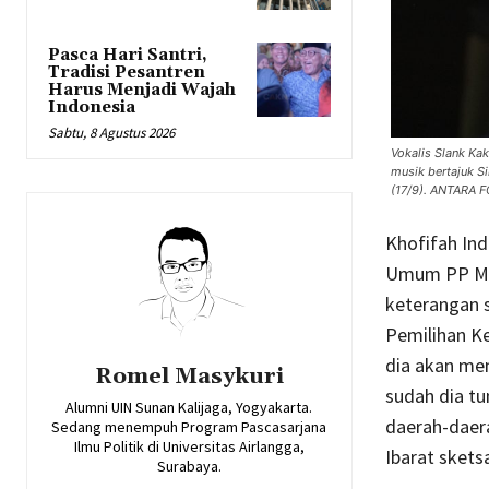
Pasca Hari Santri,
Tradisi Pesantren
Harus Menjadi Wajah
Indonesia
Sabtu, 8 Agustus 2026
Vokalis Slank Kak
musik bertajuk S
(17/9). ANTARA FO
Khofifah Ind
Umum PP Mus
keterangan s
Pemilihan Ke
dia akan men
Romel Masykuri
sudah dia tu
Alumni UIN Sunan Kalijaga, Yogyakarta.
daerah-daera
Sedang menempuh Program Pascasarjana
Ilmu Politik di Universitas Airlangga,
Ibarat sket
Surabaya.