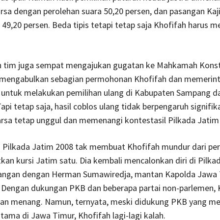
sa dengan perolehan suara 50,20 persen, dan pasangan Kaj
9,20 persen. Beda tipis tetapi tetap saja Khofifah harus 
n tim juga sempat mengajukan gugatan ke Mahkamah Konsti
mengabulkan sebagian permohonan Khofifah dan memerin
untuk melakukan pemilihan ulang di Kabupaten Sampang d
api tetap saja, hasil coblos ulang tidak berpengaruh signifik
rsa tetap unggul dan memenangi kontestasil Pilkada Jatim
i Pilkada Jatim 2008 tak membuat Khofifah mundur dari per
n kursi Jatim satu. Dia kembali mencalonkan diri di Pilka
angan dengan Herman Sumawiredja, mantan Kapolda Jawa
. Dengan dukungan PKB dan beberapa partai non-parlemen, 
kan menang. Namun, ternyata, meski didukung PKB yang mem
ama di Jawa Timur, Khofifah lagi-lagi kalah.