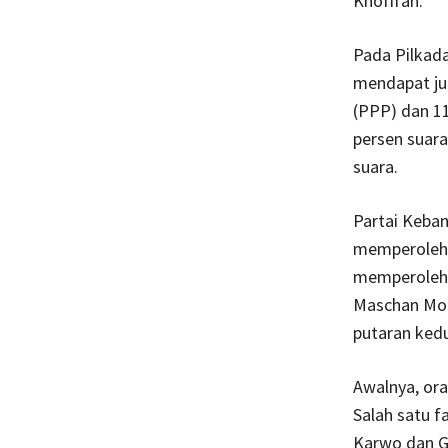
Khofifah.
Pada Pilkad
mendapat ju
(PPP) dan 1
persen suara
suara.
Partai Keba
memperoleh 
memperoleh 2
Maschan Moe
putaran kedu
Awalnya, or
Salah satu f
Karwo dan Gu