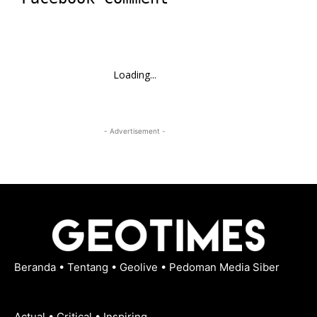
Loading...
- Advertisement -
Beranda
•
Tentang
•
Geolive
•
Pedoman Media Siber
Actual • Critical • Inspiring