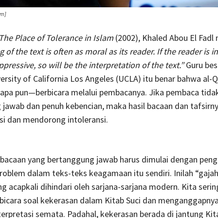
om]
The Place of Tolerance in Islam
(2002), Khaled Abou El Fadl 
of the text is often as moral as its reader. If the reader is i
ppressive, so will be the interpretation of the text.”
Guru bes
versity of California Los Angeles (UCLA) itu benar bahwa al-
 apa pun—berbicara melalui pembacanya. Jika pembaca tida
jawab dan penuh kebencian, maka hasil bacaan dan tafsirn
si dan mendorong intoleransi.
acaan yang bertanggung jawab harus dimulai dengan pen
oblem dalam teks-teks keagamaan itu sendiri. Inilah “gaja
g acapkali dihindari oleh sarjana-sarjana modern. Kita serin
bicara soal kekerasan dalam Kitab Suci dan menganggapnya
terpretasi semata. Padahal, kekerasan berada di jantung Kita