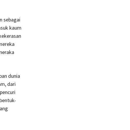
n sebagai
asuk kaum
 kekerasan
 mereka
 neraka
pan dunia
am, dari
pencuri
bentuk-
yang