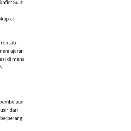
afir? Sulit
ikap al-
rontatif
ani ajaran
uasi di mana
n
 pembelaan
usir dari
 berperang