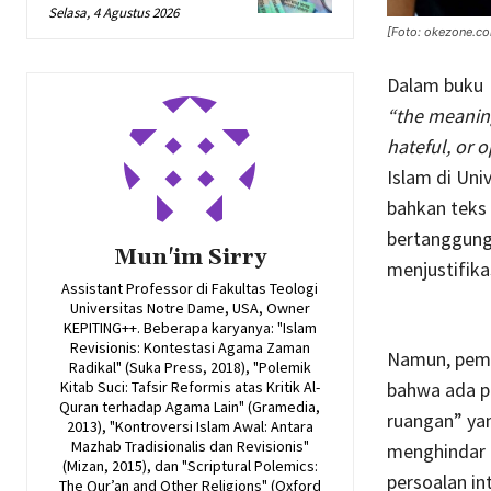
Selasa, 4 Agustus 2026
[Foto: okezone.c
Dalam buku
“the meaning 
hateful, or o
Islam di Uni
bahkan teks
bertanggung 
Mun'im Sirry
menjustifika
Assistant Professor di Fakultas Teologi
Universitas Notre Dame, USA, Owner
KEPITING++. Beberapa karyanya: "Islam
Revisionis: Kontestasi Agama Zaman
Namun, pemb
Radikal" (Suka Press, 2018), "Polemik
Kitab Suci: Tafsir Reformis atas Kritik Al-
bahwa ada pr
Quran terhadap Agama Lain" (Gramedia,
ruangan” yan
2013), "Kontroversi Islam Awal: Antara
Mazhab Tradisionalis dan Revisionis"
menghindar 
(Mizan, 2015), dan "Scriptural Polemics:
persoalan in
The Qur’an and Other Religions" (Oxford