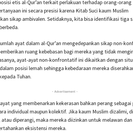
sisi etis al-Qur’an terkait perlakuan terhadap orang-orang k
tanyaan ini secara presisi karena Kitab Suci kaum Muslim
an sikap ambivalen. Setidaknya, kita bisa identifikasi tiga s
berbeda.
jumlah ayat dalam al-Qur’an mengedepankan sikap non-konf
memberikan ruang kebebasan bagi mereka yang tidak mengim
iasanya, ayat-ayat non-konfrontatif ini dikaitkan dengan sit
 dalam posisi lemah sehingga kebedaraan mereka diserahka
kepada Tuhan.
- Advertisement -
-ayat yang membenarkan kekerasan bahkan perang sebagai
cara individual maupun kolektif. Jika kaum Muslim dizalimi, di
, atau diperangi, maka mereka diizinkan untuk melawan dan
tahankan eksistensi mereka.