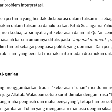
r problem interpretasi.
en pertama yang hendak dielaborasi dalam tulisan ini, seb
usikan dalam tulisan terdahulu terkait Kitab Suci agama Yah
umen kedua, tafsir ayat-ayat kekerasan dalam al-Qur’an ce
salah karena umumnya ditulis pada
“imperial moment”
, 
im tampil sebagai penguasa politik yang dominan. Dan pen
litik Islam yang bersifat memaksa itu mudah ditemukan dal
Al-Qur’an
ang menggambarkan tradisi “kekerasan Tuhan” mendominasi
juga Alkitab. Walaupun setiap surat dimulai dengan frasa 
ang maha pengasih dan maha penyayang”, tetapi hampir set
n gambaran Tuhan yang mengancam manusia dengan siksa