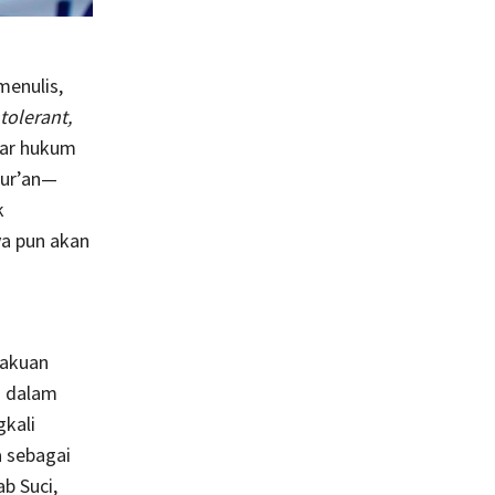
menulis,
ntolerant,
ar hukum
Qur’an—
k
ya pun akan
gakuan
h dalam
gkali
 sebagai
b Suci,