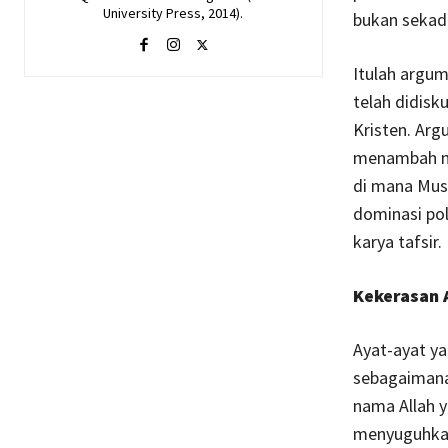
University Press, 2014).
bukan sekada
Itulah argum
telah didisk
Kristen. Arg
menambah ma
di mana Musl
dominasi po
karya tafsir.
Kekerasan 
Ayat-ayat y
sebagaimana 
nama Allah y
menyuguhka