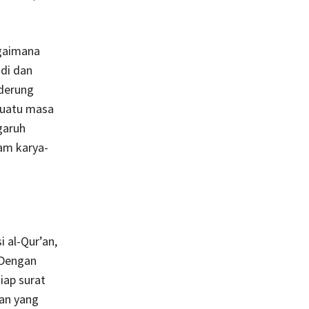
agaimana
udi dan
nderung
suatu masa
garuh
am karya-
 al-Qur’an,
“Dengan
iap surat
an yang