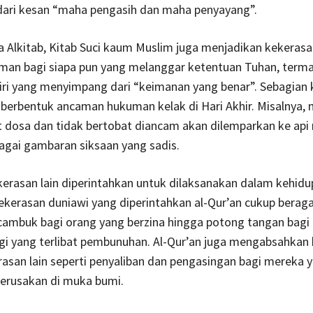
 dari kesan “maha pengasih dan maha penyayang”.
 Alkitab, Kitab Suci kaum Muslim juga menjadikan kekerasa
man bagi siapa pun yang melanggar ketentuan Tuhan, term
iri yang menyimpang dari “keimanan yang benar”. Sebagian
u berbentuk ancaman hukuman kelak di Hari Akhir. Misalnya,
 dosa dan tidak bertobat diancam akan dilemparkan ke api
agai gambaran siksaan yang sadis.
erasan lain diperintahkan untuk dilaksanakan dalam kehidu
kekerasan duniawi yang diperintahkan al-Qur’an cukup berag
 cambuk bagi orang yang berzina hingga potong tangan bagi 
i yang terlibat pembunuhan. Al-Qur’an juga mengabsahkan 
asan lain seperti penyaliban dan pengasingan bagi mereka 
erusakan di muka bumi.