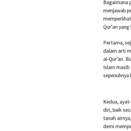
Bagaimana po
menjawab per
memperlihatk
Qur’an yang 
Pertama, se
dalam arti 
al-Qur’an. B
Islam masih
sepenuhnya 
Kedua, ayat
diri, baik se
tanah airnya
demi memper