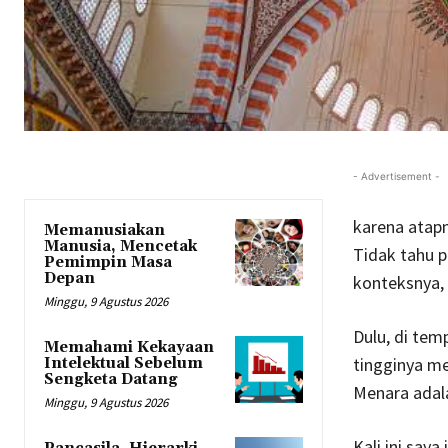
- Advertisement -
karena atapn
Memanusiakan
Manusia, Mencetak
Tidak tahu p
Pemimpin Masa
Depan
konteksnya, 
Minggu, 9 Agustus 2026
Dulu, di tem
Memahami Kekayaan
tingginya m
Intelektual Sebelum
Sengketa Datang
Menara adal
Minggu, 9 Agustus 2026
Kali ini say