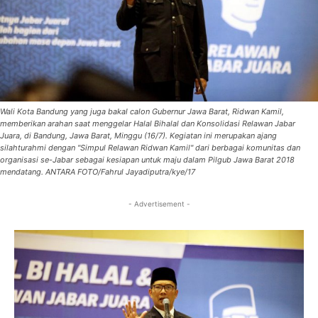
Wali Kota Bandung yang juga bakal calon Gubernur Jawa Barat, Ridwan Kamil,
memberikan arahan saat menggelar Halal Bihalal dan Konsolidasi Relawan Jabar
Juara, di Bandung, Jawa Barat, Minggu (16/7). Kegiatan ini merupakan ajang
silahturahmi dengan "Simpul Relawan Ridwan Kamil" dari berbagai komunitas dan
organisasi se-Jabar sebagai kesiapan untuk maju dalam Pilgub Jawa Barat 2018
mendatang. ANTARA FOTO/Fahrul Jayadiputra/kye/17
- Advertisement -