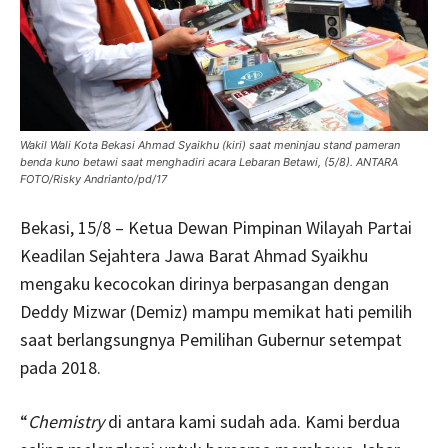
Wakil Wali Kota Bekasi Ahmad Syaikhu (kiri) saat meninjau stand pameran
benda kuno betawi saat menghadiri acara Lebaran Betawi, (5/8). ANTARA
FOTO/Risky Andrianto/pd/17
Bekasi, 15/8 – Ketua Dewan Pimpinan Wilayah Partai
Keadilan Sejahtera Jawa Barat Ahmad Syaikhu
mengaku kecocokan dirinya berpasangan dengan
Deddy Mizwar (Demiz) mampu memikat hati pemilih
saat berlangsungnya Pemilihan Gubernur setempat
pada 2018.
“
Chemistry
di antara kami sudah ada. Kami berdua