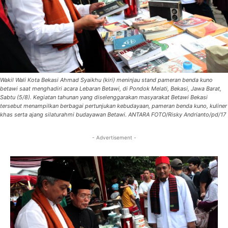
Wakil Wali Kota Bekasi Ahmad Syaikhu (kiri) meninjau stand pameran benda kuno
betawi saat menghadiri acara Lebaran Betawi, di Pondok Melati, Bekasi, Jawa Barat,
Sabtu (5/8). Kegiatan tahunan yang diselenggarakan masyarakat Betawi Bekasi
tersebut menampilkan berbagai pertunjukan kebudayaan, pameran benda kuno, kuliner
khas serta ajang silaturahmi budayawan Betawi. ANTARA FOTO/Risky Andrianto/pd/17
- Advertisement -