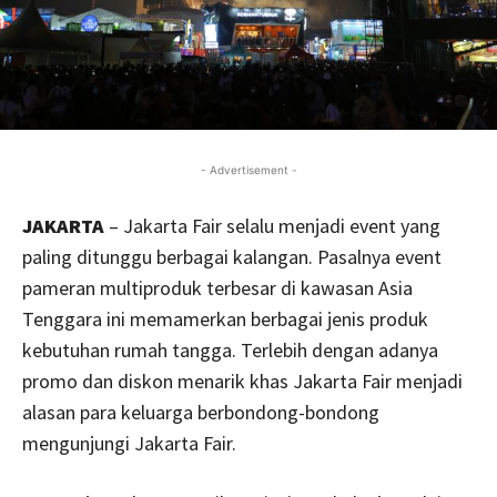
- Advertisement -
JAKARTA
– Jakarta Fair selalu menjadi event yang
paling ditunggu berbagai kalangan. Pasalnya event
pameran multiproduk terbesar di kawasan Asia
Tenggara ini memamerkan berbagai jenis produk
kebutuhan rumah tangga. Terlebih dengan adanya
promo dan diskon menarik khas Jakarta Fair menjadi
alasan para keluarga berbondong-bondong
mengunjungi Jakarta Fair.