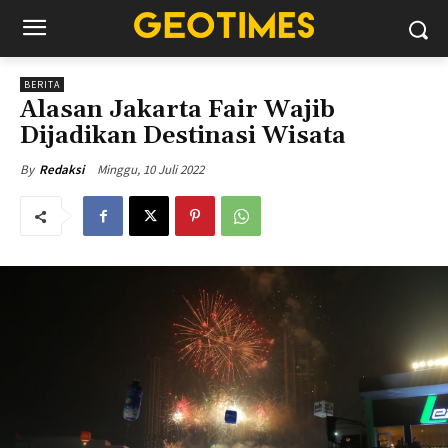
BERITA
Alasan Jakarta Fair Wajib
Dijadikan Destinasi Wisata
Minggu, 10 Juli 2022
By
Redaksi