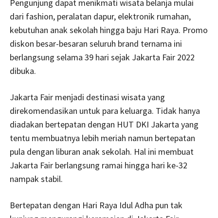
Pengunjung dapat menikmati wisata belanja mulai
dari fashion, peralatan dapur, elektronik rumahan,
kebutuhan anak sekolah hingga baju Hari Raya. Promo
diskon besar-besaran seluruh brand ternama ini
berlangsung selama 39 hari sejak Jakarta Fair 2022
dibuka.
Jakarta Fair menjadi destinasi wisata yang
direkomendasikan untuk para keluarga. Tidak hanya
diadakan bertepatan dengan HUT DKI Jakarta yang
tentu membuatnya lebih meriah namun bertepatan
pula dengan liburan anak sekolah. Hal ini membuat
Jakarta Fair berlangsung ramai hingga hari ke-32
nampak stabil.
Bertepatan dengan Hari Raya Idul Adha pun tak