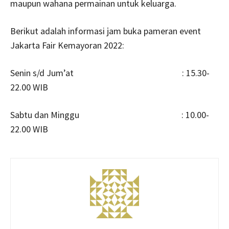
maupun wahana permainan untuk keluarga.
Berikut adalah informasi jam buka pameran event
Jakarta Fair Kemayoran 2022:
Senin s/d Jum’at : 15.30-
22.00 WIB
Sabtu dan Minggu : 10.00-
22.00 WIB