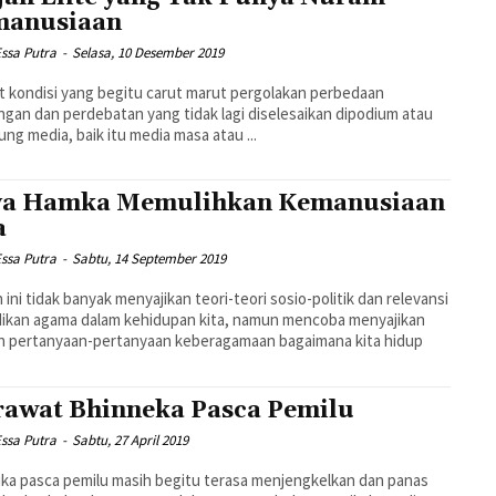
manusiaan
ssa Putra
-
Selasa, 10 Desember 2019
t kondisi yang begitu carut marut pergolakan perbedaan
gan dan perdebatan yang tidak lagi diselesaikan dipodium atau
ng media, baik itu media masa atau ...
a Hamka Memulihkan Kemanusiaan
a
ssa Putra
-
Sabtu, 14 September 2019
n ini tidak banyak menyajikan teori-teori sosio-politik dan relevansi
ikan agama dalam kehidupan kita, namun mencoba menyajikan
h pertanyaan-pertanyaan keberagamaan bagaimana kita hidup
awat Bhinneka Pasca Pemilu
ssa Putra
-
Sabtu, 27 April 2019
ka pasca pemilu masih begitu terasa menjengkelkan dan panas