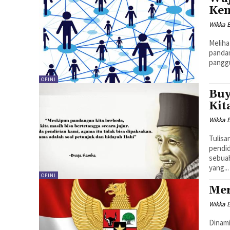
Ke
Wikka E
Meliha
pandan
panggu
OPINI
Buy
Kit
Wikka E
Tulisa
pendid
sebua
yang...
OPINI
Mer
Wikka E
Dinami