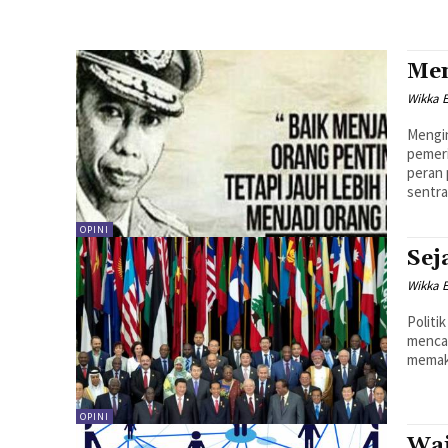
Men
Wikka E
Mengin
pemer
peran 
sentral
OPINI
Sej
Wikka E
Politi
mencap
memaka
OPINI
Waj