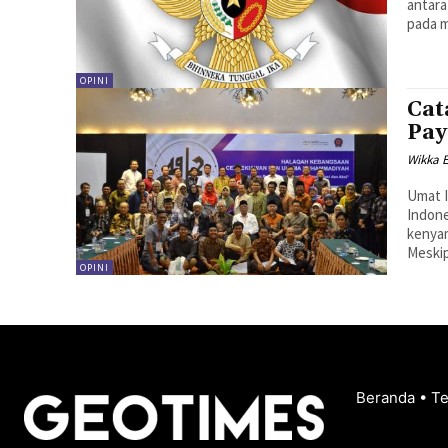
antara
pada m
OPINI
Cat
Pay
Wikka E
Umat I
Indone
kenyam
Meskip
OPINI
Beranda
•
T