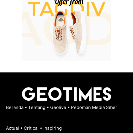
Beranda
•
Tentang
•
Geolive
•
Pedoman Media Siber
Actual • Critical • Inspiring