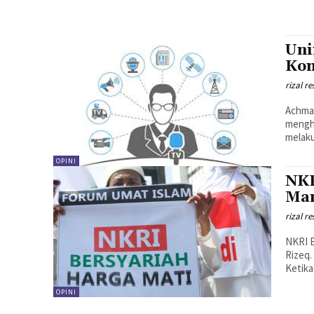
Uni
Kom
rizal r
Achmad
mengha
melaku
OPINI
NKR
Man
rizal r
NKRI B
Rizeq.
Ketika
OPINI